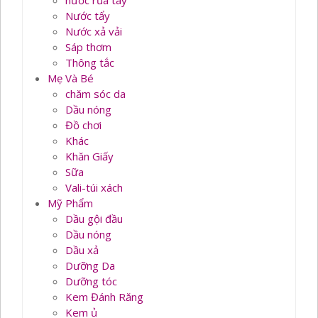
nước rủa tay
Nước tẩy
Nước xả vải
Sáp thơm
Thông tắc
Mẹ Và Bé
chăm sóc da
Dầu nóng
Đồ chơi
Khác
Khăn Giấy
Sữa
Vali-túi xách
Mỹ Phẩm
Dầu gội đầu
Dầu nóng
Dầu xả
Dưỡng Da
Dưỡng tóc
Kem Đánh Răng
Kem ủ