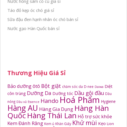
Nước hồng sâm có củ giá sỉ
Táo đỏ kẹp óc chó giá sỉ
Sữa đậu đen hạnh nhân óc chó bán sỉ
Nước gạo Hàn Quốc bán sỉ
Thương Hiệu Giá Sỉ
Bột giặt
Bảo dưỡng ôtô
Diệt
chăm sóc da
D-nee
Daiwa
Dầu gội đầu
Dưỡng Da
côn trùng
Dưỡng tóc
Dầu
Hoá Phẩm
Hando
Hygiene
nóng
Dầu xả
Essence
Hàng AU
Hàng Hàn
Hàng Gia Dụng
Quốc
Hàng Thái Lan
Hỗ trợ sức khỏe
Khử mùi
Kem Đánh Răng
Kẹo
Kem ủ
Khăn Giấy
Lion