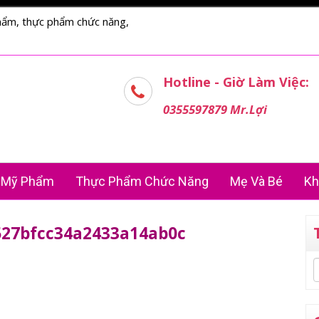
hẩm, thực phẩm chức năng,
Hotline - Giờ Làm Việc:
0355597879 Mr.Lợi
Mỹ Phẩm
Thực Phẩm Chức Năng
Mẹ Và Bé
Kh
527bfcc34a2433a14ab0c