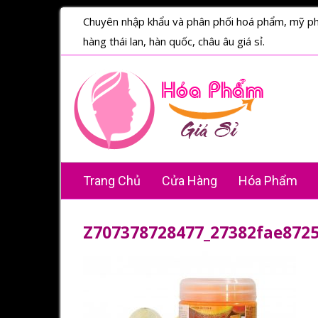
Chuyên nhập khẩu và phân phối hoá phẩm, mỹ p
hàng thái lan, hàn quốc, châu âu giá sỉ.
Trang Chủ
Cửa Hàng
Hóa Phẩm
Z707378728477_27382fae872