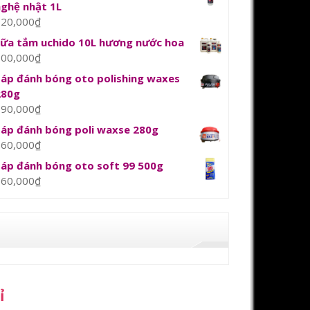
nghệ nhật 1L
120,000
₫
sữa tắm uchido 10L hương nước hoa
800,000
₫
Sáp đánh bóng oto polishing waxes
280g
390,000
₫
Sáp đánh bóng poli waxse 280g
360,000
₫
Sáp đánh bóng oto soft 99 500g
360,000
₫
ỉ