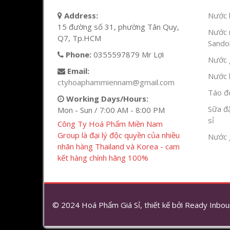
Address:
Nước l
15 đường số 31, phường Tân Quy,
Nước 
Q7, Tp.HCM
Sandok
Phone:
0355597879 Mr Lợi
Nước g
Email:
Nước h
ctyhoaphammiennam@gmail.com
Táo đỏ
Working Days/Hours:
Sữa đ
Mon - Sun / 7:00 AM - 8:00 PM
sỉ
Công Ty Hoá Phẩm Miền Nam
Group là đại lý độc quyền của nhiều
Nước 
nhãn hàng Thailand và Korea - cam
kết hàng chính hãng 100%
© 2024 Hoá Phẩm Giá Sỉ, thiết kế bởi
Ready Inbou