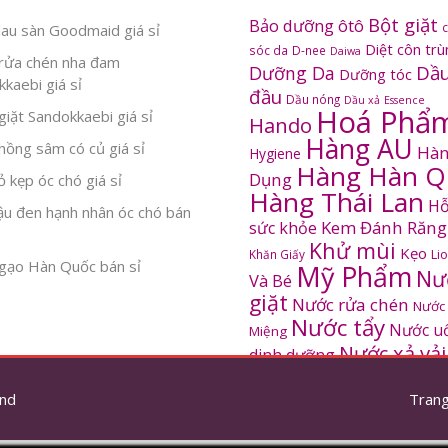
Bột giặt
Bảo dưỡng ôtô
au sàn Goodmaid giá sỉ
Diệt côn tr
sóc da
D-nee
Daiwa
rửa chén nha đam
Dầu
Dưỡng Da
Dưỡng tóc
kaebi giá sỉ
đầu
Dầu nóng
Dầu xả
Essence
Hoá Phẩ
iặt Sandokkaebi giá sỉ
Hando
Hàng AU
ồng sâm có củ giá sỉ
Hàn
Hygiene
Hàng Hàn Q
Dụng
 kẹp óc chó giá sỉ
Hàng Thái Lan
Hỗ
ậu đen hạnh nhân óc chó bán
Kem Đánh Răng
sức khỏe
Khử mùi
Kẹo
Khăn Giấy
Li
gạo Hàn Quốc bán sỉ
Mỹ Phẩm
Nư
Và Bé
giặt
Nước rửa chén
Nước
Nước tẩy
Nước u
Miệng
Nước xả vải
dinh dưỡng
SANDOKKAEBI
Pinto
Rửa mặt
S
nd
thơm
Trang
Sâm Hàn Quốc
tắm
Thông tắc
Thực Phẩm