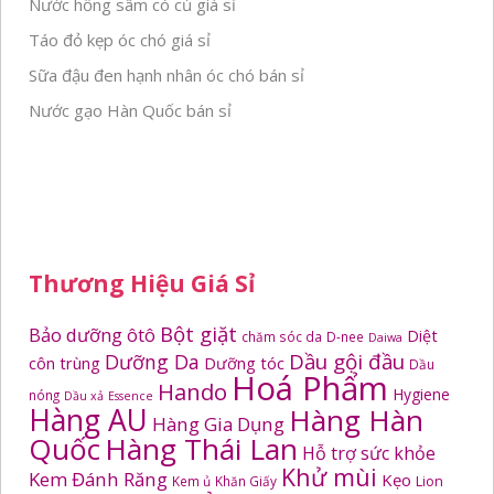
Nước hồng sâm có củ giá sỉ
Táo đỏ kẹp óc chó giá sỉ
Sữa đậu đen hạnh nhân óc chó bán sỉ
Nước gạo Hàn Quốc bán sỉ
Thương Hiệu Giá Sỉ
Bột giặt
Bảo dưỡng ôtô
Diệt
chăm sóc da
D-nee
Daiwa
Dầu gội đầu
Dưỡng Da
côn trùng
Dưỡng tóc
Dầu
Hoá Phẩm
Hando
Hygiene
nóng
Dầu xả
Essence
Hàng AU
Hàng Hàn
Hàng Gia Dụng
Quốc
Hàng Thái Lan
Hỗ trợ sức khỏe
Khử mùi
Kem Đánh Răng
Kẹo
Kem ủ
Khăn Giấy
Lion