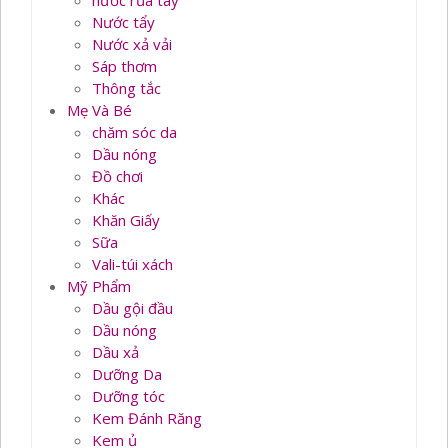
nước rủa tay
Nước tẩy
Nước xả vải
Sáp thơm
Thông tắc
Mẹ Và Bé
chăm sóc da
Dầu nóng
Đồ chơi
Khác
Khăn Giấy
Sữa
Vali-túi xách
Mỹ Phẩm
Dầu gội đầu
Dầu nóng
Dầu xả
Dưỡng Da
Dưỡng tóc
Kem Đánh Răng
Kem ủ