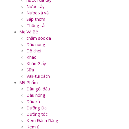
nước rủa tay
Nước tẩy
Nước xả vải
Sáp thơm
Thông tắc
Mẹ Và Bé
chăm sóc da
Dầu nóng
Đồ chơi
Khác
Khăn Giấy
Sữa
Vali-túi xách
Mỹ Phẩm
Dầu gội đầu
Dầu nóng
Dầu xả
Dưỡng Da
Dưỡng tóc
Kem Đánh Răng
Kem ủ