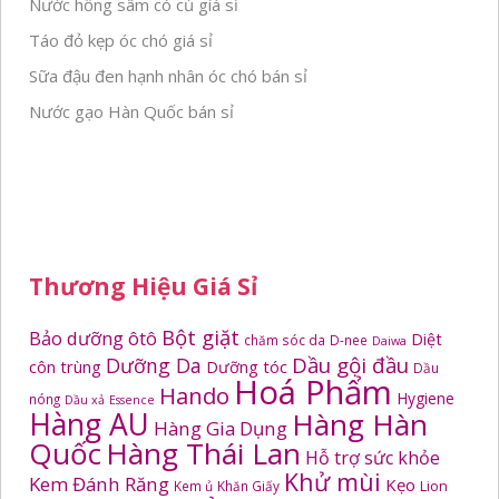
Nước hồng sâm có củ giá sỉ
Táo đỏ kẹp óc chó giá sỉ
Sữa đậu đen hạnh nhân óc chó bán sỉ
Nước gạo Hàn Quốc bán sỉ
Thương Hiệu Giá Sỉ
Bột giặt
Bảo dưỡng ôtô
Diệt
chăm sóc da
D-nee
Daiwa
Dầu gội đầu
Dưỡng Da
côn trùng
Dưỡng tóc
Dầu
Hoá Phẩm
Hando
Hygiene
nóng
Dầu xả
Essence
Hàng AU
Hàng Hàn
Hàng Gia Dụng
Quốc
Hàng Thái Lan
Hỗ trợ sức khỏe
Khử mùi
Kem Đánh Răng
Kẹo
Kem ủ
Khăn Giấy
Lion