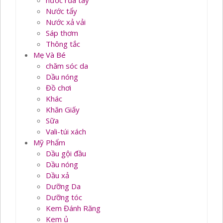
nước rủa tay
Nước tẩy
Nước xả vải
Sáp thơm
Thông tắc
Mẹ Và Bé
chăm sóc da
Dầu nóng
Đồ chơi
Khác
Khăn Giấy
Sữa
Vali-túi xách
Mỹ Phẩm
Dầu gội đầu
Dầu nóng
Dầu xả
Dưỡng Da
Dưỡng tóc
Kem Đánh Răng
Kem ủ