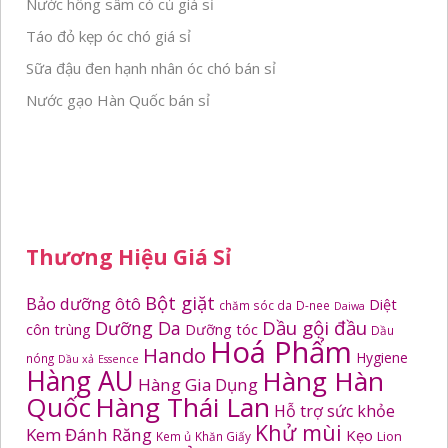
Nước hồng sâm có củ giá sỉ
Táo đỏ kẹp óc chó giá sỉ
Sữa đậu đen hạnh nhân óc chó bán sỉ
Nước gạo Hàn Quốc bán sỉ
Thương Hiệu Giá Sỉ
Bột giặt
Bảo dưỡng ôtô
Diệt
chăm sóc da
D-nee
Daiwa
Dầu gội đầu
Dưỡng Da
côn trùng
Dưỡng tóc
Dầu
Hoá Phẩm
Hando
Hygiene
nóng
Dầu xả
Essence
Hàng AU
Hàng Hàn
Hàng Gia Dụng
Quốc
Hàng Thái Lan
Hỗ trợ sức khỏe
Khử mùi
Kem Đánh Răng
Kẹo
Kem ủ
Khăn Giấy
Lion