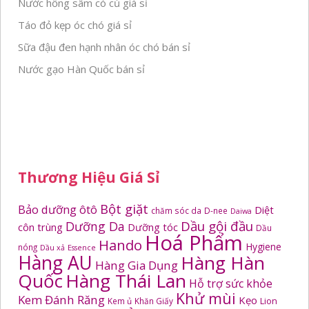
Nước hồng sâm có củ giá sỉ
Táo đỏ kẹp óc chó giá sỉ
Sữa đậu đen hạnh nhân óc chó bán sỉ
Nước gạo Hàn Quốc bán sỉ
Thương Hiệu Giá Sỉ
Bột giặt
Bảo dưỡng ôtô
Diệt
chăm sóc da
D-nee
Daiwa
Dầu gội đầu
Dưỡng Da
côn trùng
Dưỡng tóc
Dầu
Hoá Phẩm
Hando
Hygiene
nóng
Dầu xả
Essence
Hàng AU
Hàng Hàn
Hàng Gia Dụng
Quốc
Hàng Thái Lan
Hỗ trợ sức khỏe
Khử mùi
Kem Đánh Răng
Kẹo
Kem ủ
Khăn Giấy
Lion