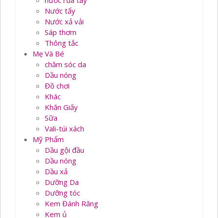
nước rủa tay
Nước tẩy
Nước xả vải
Sáp thơm
Thông tắc
Mẹ Và Bé
chăm sóc da
Dầu nóng
Đồ chơi
Khác
Khăn Giấy
Sữa
Vali-túi xách
Mỹ Phẩm
Dầu gội đầu
Dầu nóng
Dầu xả
Dưỡng Da
Dưỡng tóc
Kem Đánh Răng
Kem ủ