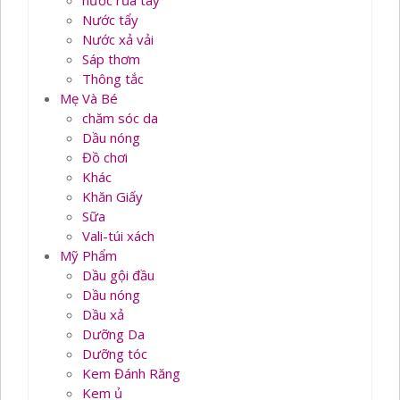
nước rủa tay
Nước tẩy
Nước xả vải
Sáp thơm
Thông tắc
Mẹ Và Bé
chăm sóc da
Dầu nóng
Đồ chơi
Khác
Khăn Giấy
Sữa
Vali-túi xách
Mỹ Phẩm
Dầu gội đầu
Dầu nóng
Dầu xả
Dưỡng Da
Dưỡng tóc
Kem Đánh Răng
Kem ủ