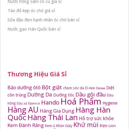
Nước hồng sâm có củ giá sỉ
Táo đỏ kẹp óc chó giá sỉ
Sữa đậu đen hạnh nhân óc chó bán sỉ
Nước gạo Hàn Quốc bán sỉ
Thương Hiệu Giá Sỉ
Bột giặt
Bảo dưỡng ôtô
Diệt
chăm sóc da
D-nee
Daiwa
Dầu gội đầu
Dưỡng Da
côn trùng
Dưỡng tóc
Dầu
Hoá Phẩm
Hando
Hygiene
nóng
Dầu xả
Essence
Hàng AU
Hàng Hàn
Hàng Gia Dụng
Quốc
Hàng Thái Lan
Hỗ trợ sức khỏe
Khử mùi
Kem Đánh Răng
Kẹo
Kem ủ
Khăn Giấy
Lion