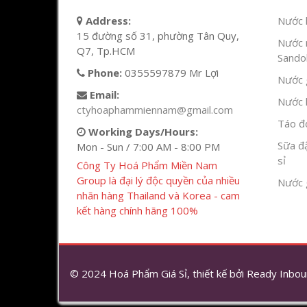
Address:
Nước l
15 đường số 31, phường Tân Quy,
Nước 
Q7, Tp.HCM
Sandok
Phone:
0355597879 Mr Lợi
Nước g
Email:
Nước h
ctyhoaphammiennam@gmail.com
Táo đỏ
Working Days/Hours:
Sữa đ
Mon - Sun / 7:00 AM - 8:00 PM
sỉ
Công Ty Hoá Phẩm Miền Nam
Group là đại lý độc quyền của nhiều
Nước 
nhãn hàng Thailand và Korea - cam
kết hàng chính hãng 100%
© 2024 Hoá Phẩm Giá Sỉ, thiết kế bởi
Ready Inbou