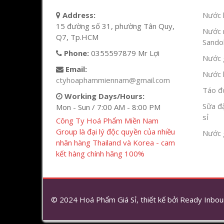
Address:
Nước l
15 đường số 31, phường Tân Quy,
Nước 
Q7, Tp.HCM
Sandok
Phone:
0355597879 Mr Lợi
Nước g
Email:
Nước h
ctyhoaphammiennam@gmail.com
Táo đỏ
Working Days/Hours:
Sữa đ
Mon - Sun / 7:00 AM - 8:00 PM
sỉ
Công Ty Hoá Phẩm Miền Nam
Group là đại lý độc quyền của nhiều
Nước 
nhãn hàng Thailand và Korea - cam
kết hàng chính hãng 100%
© 2024 Hoá Phẩm Giá Sỉ, thiết kế bởi
Ready Inbou