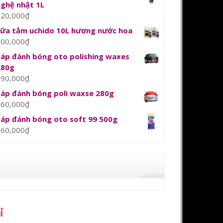
nghệ nhật 1L
120,000
₫
sữa tắm uchido 10L hương nước hoa
800,000
₫
Sáp đánh bóng oto polishing waxes
280g
390,000
₫
Sáp đánh bóng poli waxse 280g
360,000
₫
Sáp đánh bóng oto soft 99 500g
360,000
₫
ỉ