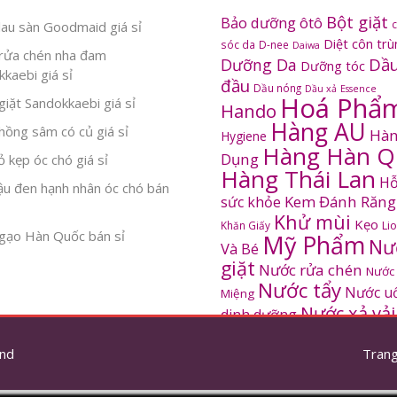
Bột giặt
Bảo dưỡng ôtô
au sàn Goodmaid giá sỉ
Diệt côn tr
sóc da
D-nee
Daiwa
rửa chén nha đam
Dầu
Dưỡng Da
Dưỡng tóc
kaebi giá sỉ
đầu
Dầu nóng
Dầu xả
Essence
Hoá Phẩ
iặt Sandokkaebi giá sỉ
Hando
Hàng AU
ồng sâm có củ giá sỉ
Hàn
Hygiene
Hàng Hàn Q
Dụng
 kẹp óc chó giá sỉ
Hàng Thái Lan
Hỗ
ậu đen hạnh nhân óc chó bán
Kem Đánh Răng
sức khỏe
Khử mùi
Kẹo
Khăn Giấy
Li
gạo Hàn Quốc bán sỉ
Mỹ Phẩm
Nư
Và Bé
giặt
Nước rửa chén
Nước
Nước tẩy
Nước u
Miệng
Nước xả vải
dinh dưỡng
SANDOKKAEBI
Pinto
Rửa mặt
S
nd
thơm
Trang
Sâm Hàn Quốc
tắm
Thông tắc
Thực Phẩm