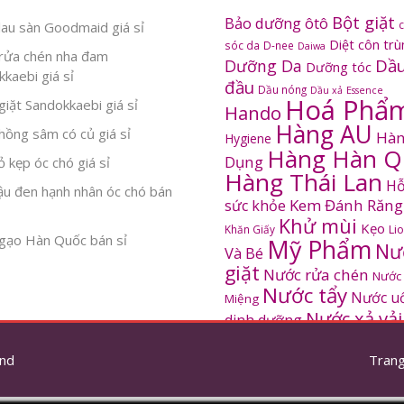
Bột giặt
Bảo dưỡng ôtô
au sàn Goodmaid giá sỉ
Diệt côn tr
sóc da
D-nee
Daiwa
rửa chén nha đam
Dầu
Dưỡng Da
Dưỡng tóc
kaebi giá sỉ
đầu
Dầu nóng
Dầu xả
Essence
Hoá Phẩ
iặt Sandokkaebi giá sỉ
Hando
Hàng AU
ồng sâm có củ giá sỉ
Hàn
Hygiene
Hàng Hàn Q
Dụng
 kẹp óc chó giá sỉ
Hàng Thái Lan
Hỗ
ậu đen hạnh nhân óc chó bán
Kem Đánh Răng
sức khỏe
Khử mùi
Kẹo
Khăn Giấy
Li
gạo Hàn Quốc bán sỉ
Mỹ Phẩm
Nư
Và Bé
giặt
Nước rửa chén
Nước
Nước tẩy
Nước u
Miệng
Nước xả vải
dinh dưỡng
SANDOKKAEBI
Pinto
Rửa mặt
S
nd
thơm
Trang
Sâm Hàn Quốc
tắm
Thông tắc
Thực Phẩm