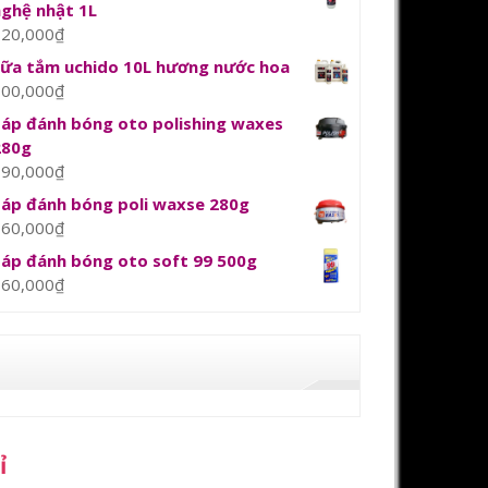
nghệ nhật 1L
120,000
₫
sữa tắm uchido 10L hương nước hoa
800,000
₫
Sáp đánh bóng oto polishing waxes
280g
390,000
₫
Sáp đánh bóng poli waxse 280g
360,000
₫
Sáp đánh bóng oto soft 99 500g
360,000
₫
ỉ