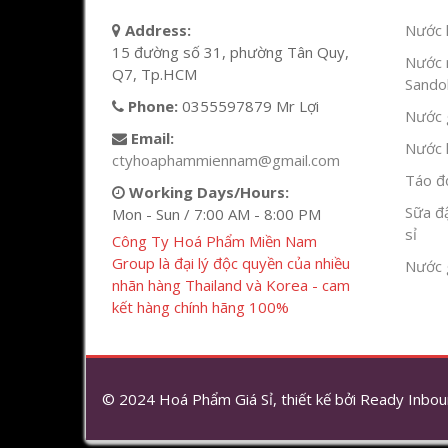
Address:
Nước l
15 đường số 31, phường Tân Quy,
Nước 
Q7, Tp.HCM
Sandok
Phone:
0355597879 Mr Lợi
Nước g
Email:
Nước h
ctyhoaphammiennam@gmail.com
Táo đỏ
Working Days/Hours:
Sữa đ
Mon - Sun / 7:00 AM - 8:00 PM
sỉ
Công Ty Hoá Phẩm Miền Nam
Group là đại lý độc quyền của nhiều
Nước 
nhãn hàng Thailand và Korea - cam
kết hàng chính hãng 100%
© 2024 Hoá Phẩm Giá Sỉ, thiết kế bởi
Ready Inbou