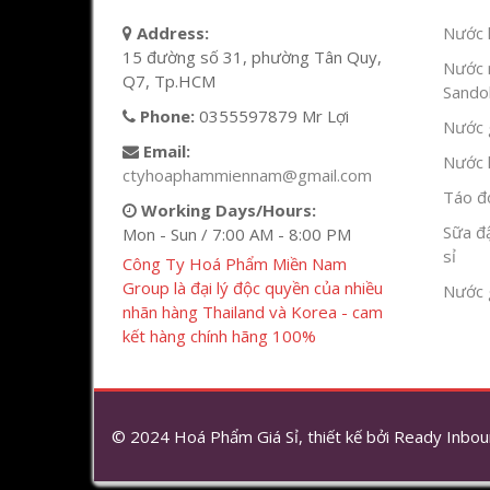
Address:
Nước l
15 đường số 31, phường Tân Quy,
Nước 
Q7, Tp.HCM
Sandok
Phone:
0355597879 Mr Lợi
Nước g
Email:
Nước h
ctyhoaphammiennam@gmail.com
Táo đỏ
Working Days/Hours:
Sữa đ
Mon - Sun / 7:00 AM - 8:00 PM
sỉ
Công Ty Hoá Phẩm Miền Nam
Group là đại lý độc quyền của nhiều
Nước 
nhãn hàng Thailand và Korea - cam
kết hàng chính hãng 100%
© 2024 Hoá Phẩm Giá Sỉ, thiết kế bởi
Ready Inbou