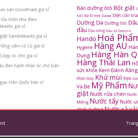
Bột giặt
Bảo dưỡng ôtô
au sàn Goodmaid giá sỉ
Diệt côn tr
sóc da
D-nee
Daiwa
rửa chén nha đam
Dầu
Dưỡng Da
Dưỡng tóc
kaebi giá sỉ
đầu
Dầu nóng
Dầu xả
Essence
Hoá Phẩ
iặt Sandokkaebi giá sỉ
Hando
Hàng AU
ồng sâm có củ giá sỉ
Hàn
Hygiene
Hàng Hàn Q
Dụng
 kẹp óc chó giá sỉ
Hàng Thái Lan
Hỗ
ậu đen hạnh nhân óc chó bán
Kem Đánh Răng
sức khỏe
Khử mùi
Kẹo
Khăn Giấy
Li
gạo Hàn Quốc bán sỉ
Mỹ Phẩm
Nư
Và Bé
giặt
Nước rửa chén
Nước
Nước tẩy
Nước u
Miệng
Nước xả vải
dinh dưỡng
SANDOKKAEBI
Pinto
Rửa mặt
S
nd
thơm
Trang
Sâm Hàn Quốc
tắm
Thông tắc
Thực Phẩm