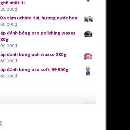
nghệ nhật 1L
120,000
₫
sữa tắm uchido 10L hương nước hoa
800,000
₫
Sáp đánh bóng oto polishing waxes
280g
390,000
₫
Sáp đánh bóng poli waxse 280g
360,000
₫
Sáp đánh bóng oto soft 99 500g
360,000
₫
ỉ