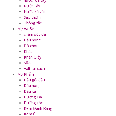
nước rủa tay
Nước tẩy
Nước xả vải
Sáp thơm
Thông tắc
Mẹ Và Bé
chăm sóc da
Dầu nóng
Đồ chơi
Khác
Khăn Giấy
Sữa
Vali-túi xách
Mỹ Phẩm
Dầu gội đầu
Dầu nóng
Dầu xả
Dưỡng Da
Dưỡng tóc
Kem Đánh Răng
Kem ủ