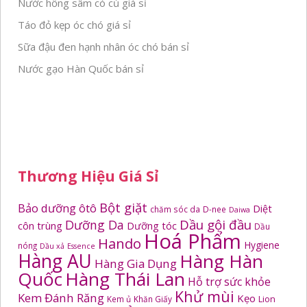
Nước hồng sâm có củ giá sỉ
Táo đỏ kẹp óc chó giá sỉ
Sữa đậu đen hạnh nhân óc chó bán sỉ
Nước gạo Hàn Quốc bán sỉ
Thương Hiệu Giá Sỉ
Bột giặt
Bảo dưỡng ôtô
Diệt
chăm sóc da
D-nee
Daiwa
Dầu gội đầu
Dưỡng Da
côn trùng
Dưỡng tóc
Dầu
Hoá Phẩm
Hando
Hygiene
nóng
Dầu xả
Essence
Hàng AU
Hàng Hàn
Hàng Gia Dụng
Quốc
Hàng Thái Lan
Hỗ trợ sức khỏe
Khử mùi
Kem Đánh Răng
Kẹo
Kem ủ
Khăn Giấy
Lion