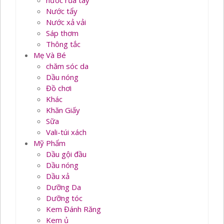
nước rủa tay
Nước tẩy
Nước xả vải
Sáp thơm
Thông tắc
Mẹ Và Bé
chăm sóc da
Dầu nóng
Đồ chơi
Khác
Khăn Giấy
Sữa
Vali-túi xách
Mỹ Phẩm
Dầu gội đầu
Dầu nóng
Dầu xả
Dưỡng Da
Dưỡng tóc
Kem Đánh Răng
Kem ủ