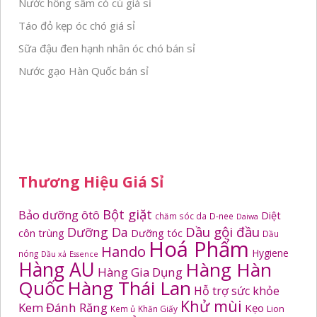
Nước hồng sâm có củ giá sỉ
Táo đỏ kẹp óc chó giá sỉ
Sữa đậu đen hạnh nhân óc chó bán sỉ
Nước gạo Hàn Quốc bán sỉ
Thương Hiệu Giá Sỉ
Bột giặt
Bảo dưỡng ôtô
Diệt
chăm sóc da
D-nee
Daiwa
Dầu gội đầu
Dưỡng Da
côn trùng
Dưỡng tóc
Dầu
Hoá Phẩm
Hando
Hygiene
nóng
Dầu xả
Essence
Hàng AU
Hàng Hàn
Hàng Gia Dụng
Quốc
Hàng Thái Lan
Hỗ trợ sức khỏe
Khử mùi
Kem Đánh Răng
Kẹo
Kem ủ
Khăn Giấy
Lion