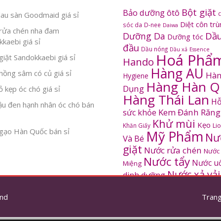
Bột giặt
Bảo dưỡng ôtô
au sàn Goodmaid giá sỉ
Diệt côn tr
sóc da
D-nee
Daiwa
rửa chén nha đam
Dầu
Dưỡng Da
Dưỡng tóc
kaebi giá sỉ
đầu
Dầu nóng
Dầu xả
Essence
Hoá Phẩ
iặt Sandokkaebi giá sỉ
Hando
Hàng AU
ồng sâm có củ giá sỉ
Hàn
Hygiene
Hàng Hàn Q
Dụng
 kẹp óc chó giá sỉ
Hàng Thái Lan
Hỗ
ậu đen hạnh nhân óc chó bán
Kem Đánh Răng
sức khỏe
Khử mùi
Kẹo
Khăn Giấy
Li
gạo Hàn Quốc bán sỉ
Mỹ Phẩm
Nư
Và Bé
giặt
Nước rửa chén
Nước
Nước tẩy
Nước u
Miệng
Nước xả vải
dinh dưỡng
SANDOKKAEBI
Pinto
Rửa mặt
S
nd
thơm
Trang
Sâm Hàn Quốc
tắm
Thông tắc
Thực Phẩm