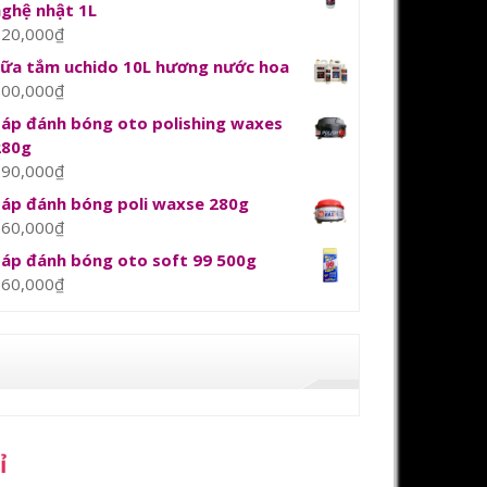
nghệ nhật 1L
120,000
₫
sữa tắm uchido 10L hương nước hoa
800,000
₫
Sáp đánh bóng oto polishing waxes
280g
390,000
₫
Sáp đánh bóng poli waxse 280g
360,000
₫
Sáp đánh bóng oto soft 99 500g
360,000
₫
ỉ