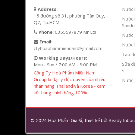
Address:
Nước l
15 đường số 31, phường Tân Quy,
Nước 
Q7, Tp.HCM
Sandok
Phone:
0355597879 Mr Lợi
Nước g
Email:
Nước h
ctyhoaphammiennam@gmail.com
Táo đỏ
Working Days/Hours:
Sữa đ
Mon - Sun / 7:00 AM - 8:00 PM
sỉ
Công Ty Hoá Phẩm Miền Nam
Group là đại lý độc quyền của nhiều
Nước 
nhãn hàng Thailand và Korea - cam
kết hàng chính hãng 100%
© 2024 Hoá Phẩm Giá Sỉ, thiết kế bởi
Ready Inbou