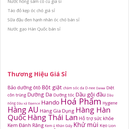
Nước hồng sâm có củ giá sỉ
Táo đỏ kẹp óc chó giá sỉ
Sữa đậu đen hạnh nhân óc chó bán sỉ
Nước gạo Hàn Quốc bán sỉ
Thương Hiệu Giá Sỉ
Bột giặt
Bảo dưỡng ôtô
Diệt
chăm sóc da
D-nee
Daiwa
Dầu gội đầu
Dưỡng Da
côn trùng
Dưỡng tóc
Dầu
Hoá Phẩm
Hando
Hygiene
nóng
Dầu xả
Essence
Hàng AU
Hàng Hàn
Hàng Gia Dụng
Quốc
Hàng Thái Lan
Hỗ trợ sức khỏe
Khử mùi
Kem Đánh Răng
Kẹo
Kem ủ
Khăn Giấy
Lion