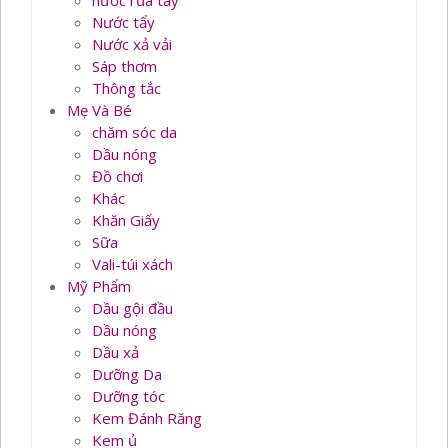
nước rủa tay
Nước tẩy
Nước xả vải
Sáp thơm
Thông tắc
Mẹ Và Bé
chăm sóc da
Dầu nóng
Đồ chơi
Khác
Khăn Giấy
Sữa
Vali-túi xách
Mỹ Phẩm
Dầu gội đầu
Dầu nóng
Dầu xả
Dưỡng Da
Dưỡng tóc
Kem Đánh Răng
Kem ủ