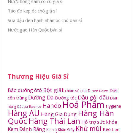
Nước hồng sâm có củ giá sỉ
Táo đỏ kẹp óc chó giá sỉ
Sữa đậu đen hạnh nhân óc chó bán sỉ
Nước gạo Hàn Quốc bán sỉ
Thương Hiệu Giá Sỉ
Bột giặt
Bảo dưỡng ôtô
Diệt
chăm sóc da
D-nee
Daiwa
Dầu gội đầu
Dưỡng Da
côn trùng
Dưỡng tóc
Dầu
Hoá Phẩm
Hando
Hygiene
nóng
Dầu xả
Essence
Hàng AU
Hàng Hàn
Hàng Gia Dụng
Quốc
Hàng Thái Lan
Hỗ trợ sức khỏe
Khử mùi
Kem Đánh Răng
Kẹo
Kem ủ
Khăn Giấy
Lion