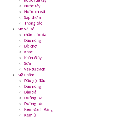
nước rủa tay
Nước tẩy
Nước xả vải
Sáp thơm
Thông tắc
Mẹ Và Bé
chăm sóc da
Dầu nóng
Đồ chơi
Khác
Khăn Giấy
Sữa
Vali-túi xách
Mỹ Phẩm
Dầu gội đầu
Dầu nóng
Dầu xả
Dưỡng Da
Dưỡng tóc
Kem Đánh Răng
Kem ủ