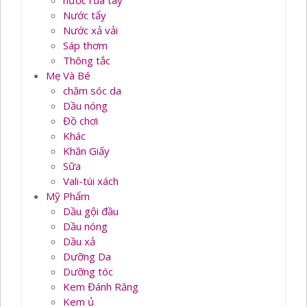
nước rủa tay
Nước tẩy
Nước xả vải
Sáp thơm
Thông tắc
Mẹ Và Bé
chăm sóc da
Dầu nóng
Đồ chơi
Khác
Khăn Giấy
Sữa
Vali-túi xách
Mỹ Phẩm
Dầu gội đầu
Dầu nóng
Dầu xả
Dưỡng Da
Dưỡng tóc
Kem Đánh Răng
Kem ủ