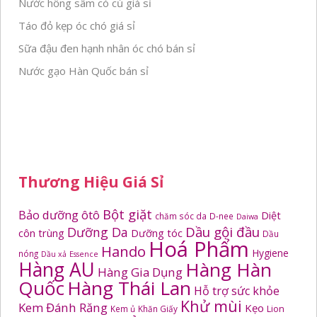
Nước hồng sâm có củ giá sỉ
Táo đỏ kẹp óc chó giá sỉ
Sữa đậu đen hạnh nhân óc chó bán sỉ
Nước gạo Hàn Quốc bán sỉ
Thương Hiệu Giá Sỉ
Bột giặt
Bảo dưỡng ôtô
Diệt
chăm sóc da
D-nee
Daiwa
Dầu gội đầu
Dưỡng Da
côn trùng
Dưỡng tóc
Dầu
Hoá Phẩm
Hando
Hygiene
nóng
Dầu xả
Essence
Hàng AU
Hàng Hàn
Hàng Gia Dụng
Quốc
Hàng Thái Lan
Hỗ trợ sức khỏe
Khử mùi
Kem Đánh Răng
Kẹo
Kem ủ
Khăn Giấy
Lion