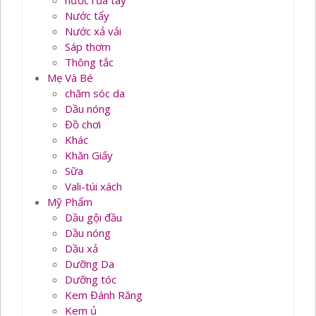
nước rủa tay
Nước tẩy
Nước xả vải
Sáp thơm
Thông tắc
Mẹ Và Bé
chăm sóc da
Dầu nóng
Đồ chơi
Khác
Khăn Giấy
Sữa
Vali-túi xách
Mỹ Phẩm
Dầu gội đầu
Dầu nóng
Dầu xả
Dưỡng Da
Dưỡng tóc
Kem Đánh Răng
Kem ủ