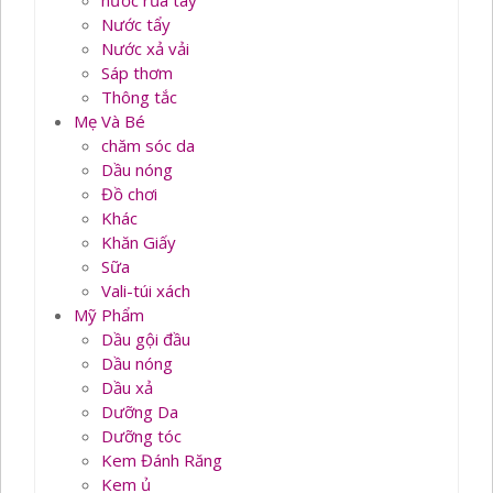
nước rủa tay
Nước tẩy
Nước xả vải
Sáp thơm
Thông tắc
Mẹ Và Bé
chăm sóc da
Dầu nóng
Đồ chơi
Khác
Khăn Giấy
Sữa
Vali-túi xách
Mỹ Phẩm
Dầu gội đầu
Dầu nóng
Dầu xả
Dưỡng Da
Dưỡng tóc
Kem Đánh Răng
Kem ủ