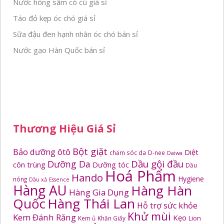
Nước hồng sâm có củ giá sỉ
Táo đỏ kẹp óc chó giá sỉ
Sữa đậu đen hạnh nhân óc chó bán sỉ
Nước gạo Hàn Quốc bán sỉ
Thương Hiệu Giá Sỉ
Bột giặt
Bảo dưỡng ôtô
Diệt
chăm sóc da
D-nee
Daiwa
Dầu gội đầu
Dưỡng Da
côn trùng
Dưỡng tóc
Dầu
Hoá Phẩm
Hando
Hygiene
nóng
Dầu xả
Essence
Hàng AU
Hàng Hàn
Hàng Gia Dụng
Quốc
Hàng Thái Lan
Hỗ trợ sức khỏe
Khử mùi
Kem Đánh Răng
Kẹo
Kem ủ
Khăn Giấy
Lion