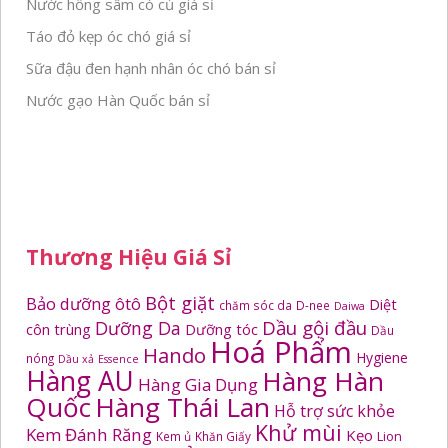
Nước hồng sâm có củ giá sỉ
Táo đỏ kẹp óc chó giá sỉ
Sữa đậu đen hạnh nhân óc chó bán sỉ
Nước gạo Hàn Quốc bán sỉ
Thương Hiệu Giá Sỉ
Bột giặt
Bảo dưỡng ôtô
Diệt
chăm sóc da
D-nee
Daiwa
Dầu gội đầu
Dưỡng Da
côn trùng
Dưỡng tóc
Dầu
Hoá Phẩm
Hando
Hygiene
nóng
Dầu xả
Essence
Hàng AU
Hàng Hàn
Hàng Gia Dụng
Quốc
Hàng Thái Lan
Hỗ trợ sức khỏe
Khử mùi
Kem Đánh Răng
Kẹo
Kem ủ
Khăn Giấy
Lion