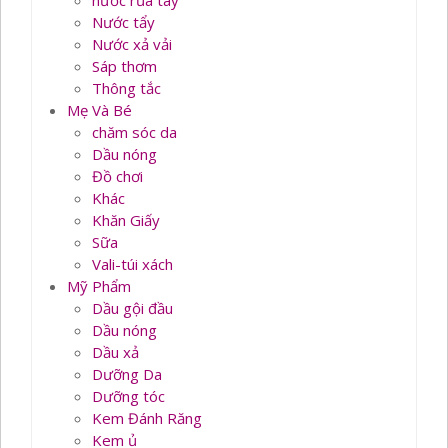
nước rủa tay
Nước tẩy
Nước xả vải
Sáp thơm
Thông tắc
Mẹ Và Bé
chăm sóc da
Dầu nóng
Đồ chơi
Khác
Khăn Giấy
Sữa
Vali-túi xách
Mỹ Phẩm
Dầu gội đầu
Dầu nóng
Dầu xả
Dưỡng Da
Dưỡng tóc
Kem Đánh Răng
Kem ủ