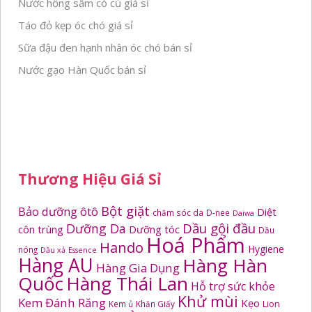
Nước hồng sâm có củ giá sỉ
Táo đỏ kẹp óc chó giá sỉ
Sữa đậu đen hạnh nhân óc chó bán sỉ
Nước gạo Hàn Quốc bán sỉ
Thương Hiệu Giá Sỉ
Bột giặt
Bảo dưỡng ôtô
Diệt
chăm sóc da
D-nee
Daiwa
Dầu gội đầu
Dưỡng Da
côn trùng
Dưỡng tóc
Dầu
Hoá Phẩm
Hando
Hygiene
nóng
Dầu xả
Essence
Hàng AU
Hàng Hàn
Hàng Gia Dụng
Quốc
Hàng Thái Lan
Hỗ trợ sức khỏe
Khử mùi
Kem Đánh Răng
Kẹo
Kem ủ
Khăn Giấy
Lion