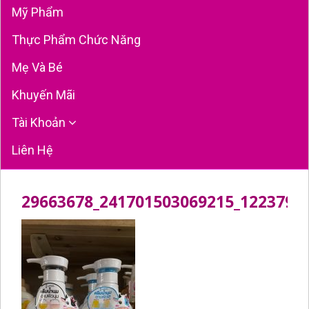
Mỹ Phẩm
Thực Phẩm Chức Năng
Mẹ Và Bé
Khuyến Mãi
Tài Khoản
Liên Hệ
29663678_241701503069215_1223792