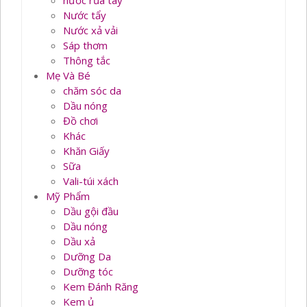
nước rủa tay
Nước tẩy
Nước xả vải
Sáp thơm
Thông tắc
Mẹ Và Bé
chăm sóc da
Dầu nóng
Đồ chơi
Khác
Khăn Giấy
Sữa
Vali-túi xách
Mỹ Phẩm
Dầu gội đầu
Dầu nóng
Dầu xả
Dưỡng Da
Dưỡng tóc
Kem Đánh Răng
Kem ủ