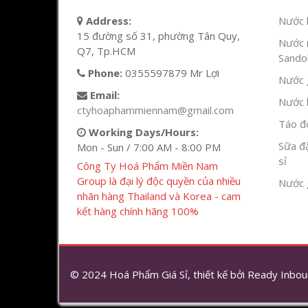
Address:
Nước l
15 đường số 31, phường Tân Quy,
Nước 
Q7, Tp.HCM
Sandok
Phone:
0355597879 Mr Lợi
Nước g
Email:
Nước h
ctyhoaphammiennam@gmail.com
Táo đỏ
Working Days/Hours:
Sữa đ
Mon - Sun / 7:00 AM - 8:00 PM
sỉ
Công Ty Hoá Phẩm Miền Nam
Group là đại lý độc quyền của nhiều
Nước 
nhãn hàng Thailand và Korea - cam
kết hàng chính hãng 100%
© 2024 Hoá Phẩm Giá Sỉ, thiết kế bởi
Ready Inbou