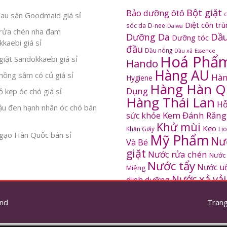
Bột giặt
Bảo dưỡng ôtô
au sàn Goodmaid giá sỉ
Diệt côn tr
sóc da
D-nee
Daiwa
rửa chén nha đam
Dầu
Dưỡng Da
Dưỡng tóc
kaebi giá sỉ
đầu
Dầu nóng
Dầu xả
Essence
Hoá Phẩ
iặt Sandokkaebi giá sỉ
Hando
Hàng AU
ồng sâm có củ giá sỉ
Hàn
Hygiene
Hàng Hàn Q
Dụng
 kẹp óc chó giá sỉ
Hàng Thái Lan
Hỗ
ậu đen hạnh nhân óc chó bán
Kem Đánh Răng
sức khỏe
Khử mùi
Kẹo
Khăn Giấy
Li
gạo Hàn Quốc bán sỉ
Mỹ Phẩm
Nư
Và Bé
giặt
Nước rửa chén
Nước
Nước tẩy
Nước u
Miệng
Nước xả vải
dinh dưỡng
SANDOKKAEBI
Pinto
Rửa mặt
S
nd
thơm
Trang
Sâm Hàn Quốc
tắm
Thông tắc
Thực Phẩm