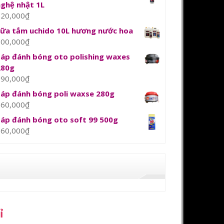
nghệ nhật 1L
120,000
₫
sữa tắm uchido 10L hương nước hoa
800,000
₫
Sáp đánh bóng oto polishing waxes
280g
390,000
₫
Sáp đánh bóng poli waxse 280g
360,000
₫
Sáp đánh bóng oto soft 99 500g
360,000
₫
ỉ