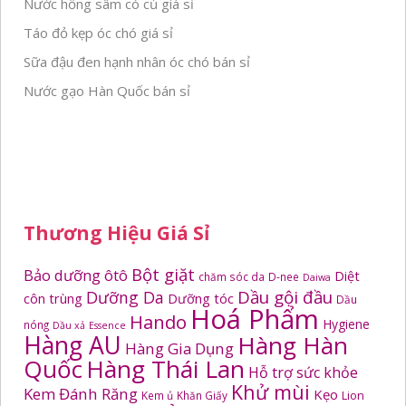
Nước hồng sâm có củ giá sỉ
Táo đỏ kẹp óc chó giá sỉ
Sữa đậu đen hạnh nhân óc chó bán sỉ
Nước gạo Hàn Quốc bán sỉ
Thương Hiệu Giá Sỉ
Bột giặt
Bảo dưỡng ôtô
Diệt
chăm sóc da
D-nee
Daiwa
Dầu gội đầu
Dưỡng Da
côn trùng
Dưỡng tóc
Dầu
Hoá Phẩm
Hando
Hygiene
nóng
Dầu xả
Essence
Hàng AU
Hàng Hàn
Hàng Gia Dụng
Quốc
Hàng Thái Lan
Hỗ trợ sức khỏe
Khử mùi
Kem Đánh Răng
Kẹo
Kem ủ
Khăn Giấy
Lion