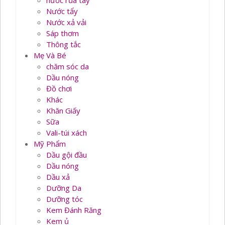
nước rủa tay
Nước tẩy
Nước xả vải
Sáp thơm
Thông tắc
Mẹ Và Bé
chăm sóc da
Dầu nóng
Đồ chơi
Khác
Khăn Giấy
Sữa
Vali-túi xách
Mỹ Phẩm
Dầu gội đầu
Dầu nóng
Dầu xả
Dưỡng Da
Dưỡng tóc
Kem Đánh Răng
Kem ủ