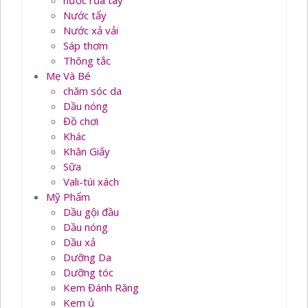
nước rủa tay
Nước tẩy
Nước xả vải
Sáp thơm
Thông tắc
Mẹ Và Bé
chăm sóc da
Dầu nóng
Đồ chơi
Khác
Khăn Giấy
Sữa
Vali-túi xách
Mỹ Phẩm
Dầu gội đầu
Dầu nóng
Dầu xả
Dưỡng Da
Dưỡng tóc
Kem Đánh Răng
Kem ủ