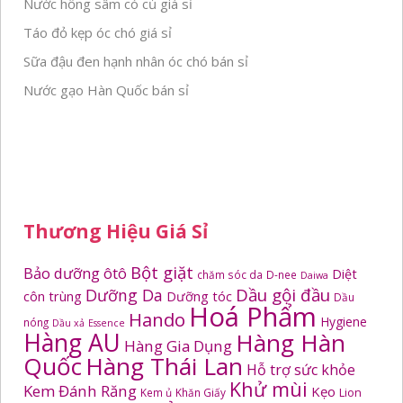
Nước hồng sâm có củ giá sỉ
Táo đỏ kẹp óc chó giá sỉ
Sữa đậu đen hạnh nhân óc chó bán sỉ
Nước gạo Hàn Quốc bán sỉ
Thương Hiệu Giá Sỉ
Bột giặt
Bảo dưỡng ôtô
Diệt
chăm sóc da
D-nee
Daiwa
Dầu gội đầu
Dưỡng Da
côn trùng
Dưỡng tóc
Dầu
Hoá Phẩm
Hando
Hygiene
nóng
Dầu xả
Essence
Hàng AU
Hàng Hàn
Hàng Gia Dụng
Quốc
Hàng Thái Lan
Hỗ trợ sức khỏe
Khử mùi
Kem Đánh Răng
Kẹo
Kem ủ
Khăn Giấy
Lion