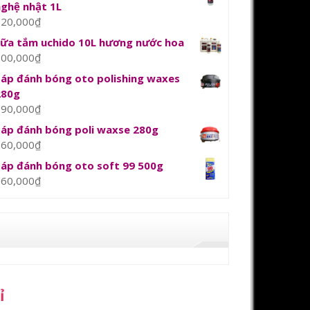
nghệ nhật 1L
120,000
₫
sữa tắm uchido 10L hương nước hoa
800,000
₫
Sáp đánh bóng oto polishing waxes
280g
390,000
₫
Sáp đánh bóng poli waxse 280g
360,000
₫
Sáp đánh bóng oto soft 99 500g
360,000
₫
ỉ