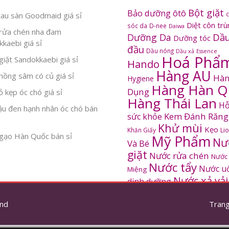
Bột giặt
Bảo dưỡng ôtô
au sàn Goodmaid giá sỉ
Diệt côn tr
sóc da
D-nee
Daiwa
rửa chén nha đam
Dầu
Dưỡng Da
Dưỡng tóc
kaebi giá sỉ
đầu
Dầu nóng
Dầu xả
Essence
Hoá Phẩ
iặt Sandokkaebi giá sỉ
Hando
Hàng AU
ồng sâm có củ giá sỉ
Hàn
Hygiene
Hàng Hàn Q
Dụng
 kẹp óc chó giá sỉ
Hàng Thái Lan
Hỗ
ậu đen hạnh nhân óc chó bán
Kem Đánh Răng
sức khỏe
Khử mùi
Kẹo
Khăn Giấy
Li
gạo Hàn Quốc bán sỉ
Mỹ Phẩm
Nư
Và Bé
giặt
Nước rửa chén
Nước
Nước tẩy
Nước u
Miệng
Nước xả vải
dinh dưỡng
SANDOKKAEBI
Pinto
Rửa mặt
S
nd
thơm
Trang
Sâm Hàn Quốc
tắm
Thông tắc
Thực Phẩm