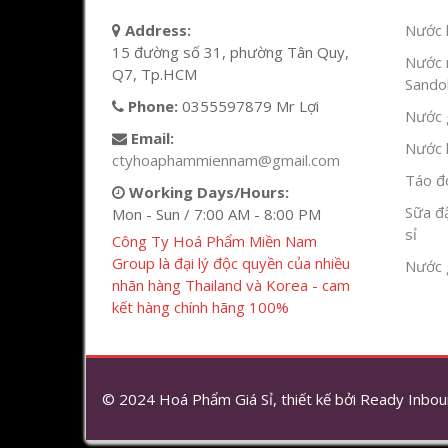
Address:
Nước l
15 đường số 31, phường Tân Quy,
Nước 
Q7, Tp.HCM
Sandok
Phone:
0355597879 Mr Lợi
Nước g
Email:
Nước h
ctyhoaphammiennam@gmail.com
Táo đỏ
Working Days/Hours:
Sữa đ
Mon - Sun / 7:00 AM - 8:00 PM
sỉ
Công Ty Hoá Phẩm Miền Nam
Group là đại lý độc quyền của nhiều
Nước 
nhãn hàng Thailand và Korea - cam
kết hàng chính hãng 100%
© 2024 Hoá Phẩm Giá Sỉ, thiết kế bởi
Ready Inbou