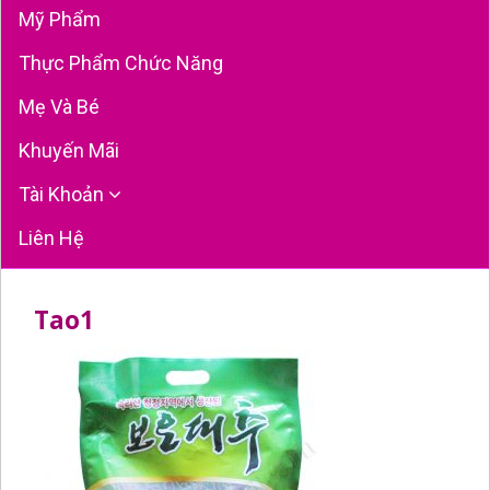
Mỹ Phẩm
Thực Phẩm Chức Năng
Mẹ Và Bé
Khuyến Mãi
Tài Khoản
Liên Hệ
Tao1