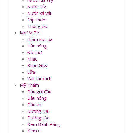
nước rủa tay
Nước tẩy
Nước xả vải
Sáp thơm
Thông tắc
Mẹ Và Bé
chăm sóc da
Dầu nóng
Đồ chơi
Khác
Khăn Giấy
Sữa
Vali-túi xách
Mỹ Phẩm
Dầu gội đầu
Dầu nóng
Dầu xả
Dưỡng Da
Dưỡng tóc
Kem Đánh Răng
Kem ủ