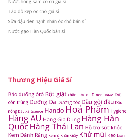
Nước hồng sâm có củ giá sỉ
Táo đỏ kẹp óc chó giá sỉ
Sữa đậu đen hạnh nhân óc chó bán sỉ
Nước gạo Hàn Quốc bán sỉ
Thương Hiệu Giá Sỉ
Bột giặt
Bảo dưỡng ôtô
Diệt
chăm sóc da
D-nee
Daiwa
Dầu gội đầu
Dưỡng Da
côn trùng
Dưỡng tóc
Dầu
Hoá Phẩm
Hando
Hygiene
nóng
Dầu xả
Essence
Hàng AU
Hàng Hàn
Hàng Gia Dụng
Quốc
Hàng Thái Lan
Hỗ trợ sức khỏe
Khử mùi
Kem Đánh Răng
Kẹo
Kem ủ
Khăn Giấy
Lion