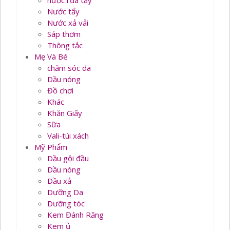
nước rủa tay
Nước tẩy
Nước xả vải
Sáp thơm
Thông tắc
Mẹ Và Bé
chăm sóc da
Dầu nóng
Đồ chơi
Khác
Khăn Giấy
Sữa
Vali-túi xách
Mỹ Phẩm
Dầu gội đầu
Dầu nóng
Dầu xả
Dưỡng Da
Dưỡng tóc
Kem Đánh Răng
Kem ủ