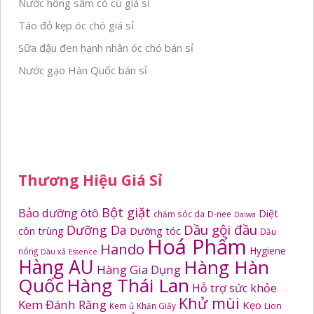
Nước hồng sâm có củ giá sỉ
Táo đỏ kẹp óc chó giá sỉ
Sữa đậu đen hạnh nhân óc chó bán sỉ
Nước gạo Hàn Quốc bán sỉ
Thương Hiệu Giá Sỉ
Bột giặt
Bảo dưỡng ôtô
Diệt
chăm sóc da
D-nee
Daiwa
Dầu gội đầu
Dưỡng Da
côn trùng
Dưỡng tóc
Dầu
Hoá Phẩm
Hando
Hygiene
nóng
Dầu xả
Essence
Hàng AU
Hàng Hàn
Hàng Gia Dụng
Quốc
Hàng Thái Lan
Hỗ trợ sức khỏe
Khử mùi
Kem Đánh Răng
Kẹo
Kem ủ
Khăn Giấy
Lion