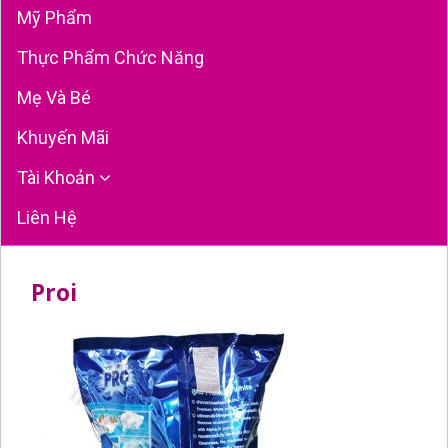
Mỹ Phẩm
Thực Phẩm Chức Năng
Mẹ Và Bé
Khuyến Mãi
Tài Khoản
Liên Hệ
Proi