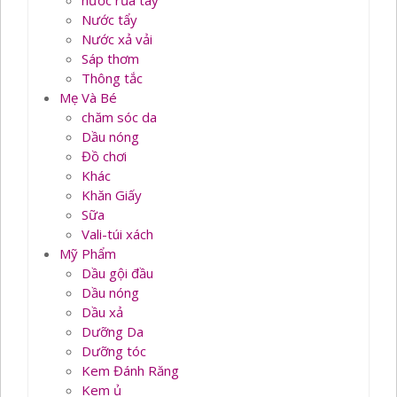
nước rủa tay
Nước tẩy
Nước xả vải
Sáp thơm
Thông tắc
Mẹ Và Bé
chăm sóc da
Dầu nóng
Đồ chơi
Khác
Khăn Giấy
Sữa
Vali-túi xách
Mỹ Phẩm
Dầu gội đầu
Dầu nóng
Dầu xả
Dưỡng Da
Dưỡng tóc
Kem Đánh Răng
Kem ủ