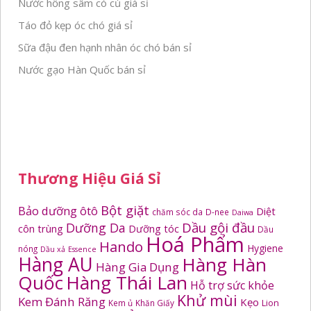
Nước hồng sâm có củ giá sỉ
Táo đỏ kẹp óc chó giá sỉ
Sữa đậu đen hạnh nhân óc chó bán sỉ
Nước gạo Hàn Quốc bán sỉ
Thương Hiệu Giá Sỉ
Bột giặt
Bảo dưỡng ôtô
Diệt
chăm sóc da
D-nee
Daiwa
Dầu gội đầu
Dưỡng Da
côn trùng
Dưỡng tóc
Dầu
Hoá Phẩm
Hando
Hygiene
nóng
Dầu xả
Essence
Hàng AU
Hàng Hàn
Hàng Gia Dụng
Quốc
Hàng Thái Lan
Hỗ trợ sức khỏe
Khử mùi
Kem Đánh Răng
Kẹo
Kem ủ
Khăn Giấy
Lion