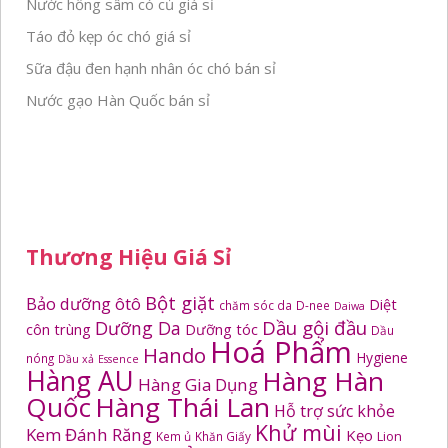
Nước hồng sâm có củ giá sỉ
Táo đỏ kẹp óc chó giá sỉ
Sữa đậu đen hạnh nhân óc chó bán sỉ
Nước gạo Hàn Quốc bán sỉ
Thương Hiệu Giá Sỉ
Bột giặt
Bảo dưỡng ôtô
Diệt
chăm sóc da
D-nee
Daiwa
Dầu gội đầu
Dưỡng Da
côn trùng
Dưỡng tóc
Dầu
Hoá Phẩm
Hando
Hygiene
nóng
Dầu xả
Essence
Hàng AU
Hàng Hàn
Hàng Gia Dụng
Quốc
Hàng Thái Lan
Hỗ trợ sức khỏe
Khử mùi
Kem Đánh Răng
Kẹo
Kem ủ
Khăn Giấy
Lion