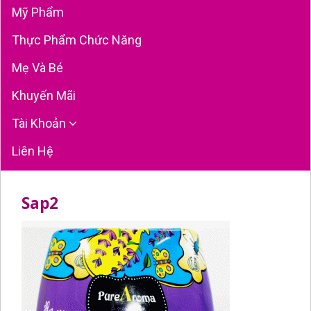
Mỹ Phẩm
Thực Phẩm Chức Năng
Mẹ Và Bé
Khuyến Mãi
Tài Khoản
Liên Hệ
Sap2