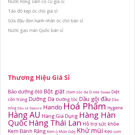
Nước hồng sâm có củ giá sỉ
Táo đỏ kẹp óc chó giá sỉ
Sữa đậu đen hạnh nhân óc chó bán sỉ
Nước gạo Hàn Quốc bán sỉ
Thương Hiệu Giá Sỉ
Bột giặt
Bảo dưỡng ôtô
Diệt
chăm sóc da
D-nee
Daiwa
Dầu gội đầu
Dưỡng Da
côn trùng
Dưỡng tóc
Dầu
Hoá Phẩm
Hando
Hygiene
nóng
Dầu xả
Essence
Hàng AU
Hàng Hàn
Hàng Gia Dụng
Quốc
Hàng Thái Lan
Hỗ trợ sức khỏe
Khử mùi
Kem Đánh Răng
Kẹo
Kem ủ
Khăn Giấy
Lion