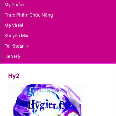
Mỹ Phẩm
Thực Phẩm Chức Năng
Mẹ Và Bé
Khuyến Mãi
Tài Khoản
Liên Hệ
Hy2