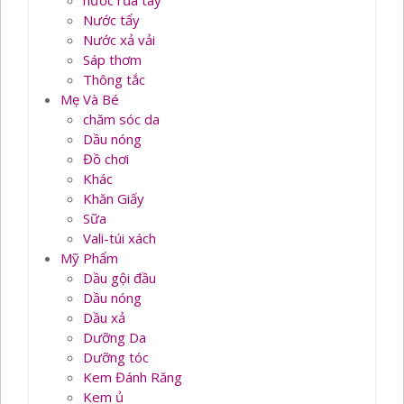
nước rủa tay
Nước tẩy
Nước xả vải
Sáp thơm
Thông tắc
Mẹ Và Bé
chăm sóc da
Dầu nóng
Đồ chơi
Khác
Khăn Giấy
Sữa
Vali-túi xách
Mỹ Phẩm
Dầu gội đầu
Dầu nóng
Dầu xả
Dưỡng Da
Dưỡng tóc
Kem Đánh Răng
Kem ủ