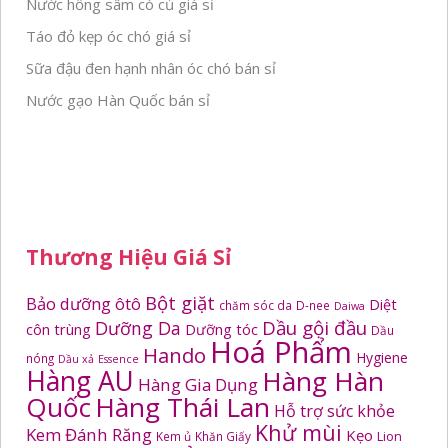
Nước hồng sâm có củ giá sỉ
Táo đỏ kẹp óc chó giá sỉ
Sữa đậu đen hạnh nhân óc chó bán sỉ
Nước gạo Hàn Quốc bán sỉ
Thương Hiệu Giá Sỉ
Bột giặt
Bảo dưỡng ôtô
Diệt
chăm sóc da
D-nee
Daiwa
Dầu gội đầu
Dưỡng Da
côn trùng
Dưỡng tóc
Dầu
Hoá Phẩm
Hando
Hygiene
nóng
Dầu xả
Essence
Hàng AU
Hàng Hàn
Hàng Gia Dụng
Quốc
Hàng Thái Lan
Hỗ trợ sức khỏe
Khử mùi
Kem Đánh Răng
Kẹo
Kem ủ
Khăn Giấy
Lion