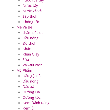
nước rủa tay
Nước tẩy
Nước xả vải
Sáp thơm
Thông tắc
Mẹ Và Bé
chăm sóc da
Dầu nóng
Đồ chơi
Khác
Khăn Giấy
Sữa
Vali-túi xách
Mỹ Phẩm
Dầu gội đầu
Dầu nóng
Dầu xả
Dưỡng Da
Dưỡng tóc
Kem Đánh Răng
Kem ủ