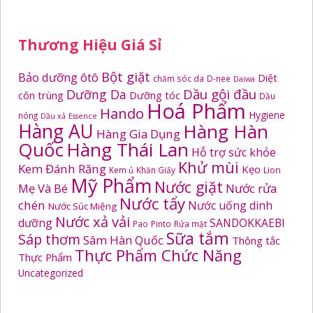
Thương Hiệu Giá Sỉ
Bột giặt
Bảo dưỡng ôtô
Diệt
chăm sóc da
D-nee
Daiwa
Dầu gội đầu
Dưỡng Da
côn trùng
Dưỡng tóc
Dầu
Hoá Phẩm
Hando
Hygiene
nóng
Dầu xả
Essence
Hàng AU
Hàng Hàn
Hàng Gia Dụng
Quốc
Hàng Thái Lan
Hỗ trợ sức khỏe
Khử mùi
Kem Đánh Răng
Kẹo
Kem ủ
Khăn Giấy
Lion
Mỹ Phẩm
Nước giặt
Mẹ Và Bé
Nước rửa
Nước tẩy
chén
Nước uống dinh
Nước Súc Miệng
Nước xả vải
dưỡng
SANDOKKAEBI
Pao
Pinto
Rửa mặt
Sữa tắm
Sáp thơm
Sâm Hàn Quốc
Thông tắc
Thực Phẩm Chức Năng
Thực Phẩm
Uncategorized