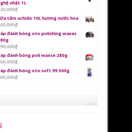
nghệ nhật 1L
120,000
₫
sữa tắm uchido 10L hương nước hoa
800,000
₫
Sáp đánh bóng oto polishing waxes
280g
390,000
₫
Sáp đánh bóng poli waxse 280g
360,000
₫
Sáp đánh bóng oto soft 99 500g
360,000
₫
ỉ