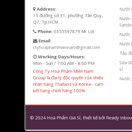
Address:
Nước l
15 đường số 31, phường Tân Quy,
Nước 
Q7, Tp.HCM
Sandok
Phone:
0355597879 Mr Lợi
Nước g
Email:
Nước h
ctyhoaphammiennam@gmail.com
Táo đỏ
Working Days/Hours:
Sữa đ
Mon - Sun / 7:00 AM - 8:00 PM
sỉ
Công Ty Hoá Phẩm Miền Nam
Group là đại lý độc quyền của nhiều
Nước 
nhãn hàng Thailand và Korea - cam
kết hàng chính hãng 100%
© 2024 Hoá Phẩm Giá Sỉ, thiết kế bởi
Ready Inbou