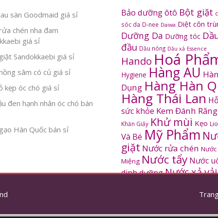
Bột giặt
Bảo dưỡng ôtô
au sàn Goodmaid giá sỉ
Diệt côn tr
sóc da
D-nee
Daiwa
rửa chén nha đam
Dầu
Dưỡng Da
Dưỡng tóc
kaebi giá sỉ
đầu
Dầu nóng
Dầu xả
Essence
Hoá Phẩ
iặt Sandokkaebi giá sỉ
Hando
Hàng AU
ồng sâm có củ giá sỉ
Hàn
Hygiene
Hàng Hàn Q
Dụng
 kẹp óc chó giá sỉ
Hàng Thái Lan
Hỗ
ậu đen hạnh nhân óc chó bán
Kem Đánh Răng
sức khỏe
Khử mùi
Kẹo
Khăn Giấy
Li
gạo Hàn Quốc bán sỉ
Mỹ Phẩm
Nư
Và Bé
giặt
Nước rửa chén
Nước
Nước tẩy
Nước u
Miệng
Nước xả vải
dinh dưỡng
SANDOKKAEBI
Pinto
Rửa mặt
S
nd
thơm
Trang
Sâm Hàn Quốc
tắm
Thông tắc
Thực Phẩm