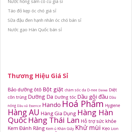
Nước hồng sâm có củ giá sỉ
Táo đỏ kẹp óc chó giá sỉ
Sữa đậu đen hạnh nhân óc chó bán sỉ
Nước gạo Hàn Quốc bán sỉ
Thương Hiệu Giá Sỉ
Bột giặt
Bảo dưỡng ôtô
Diệt
chăm sóc da
D-nee
Daiwa
Dầu gội đầu
Dưỡng Da
côn trùng
Dưỡng tóc
Dầu
Hoá Phẩm
Hando
Hygiene
nóng
Dầu xả
Essence
Hàng AU
Hàng Hàn
Hàng Gia Dụng
Quốc
Hàng Thái Lan
Hỗ trợ sức khỏe
Khử mùi
Kem Đánh Răng
Kẹo
Kem ủ
Khăn Giấy
Lion