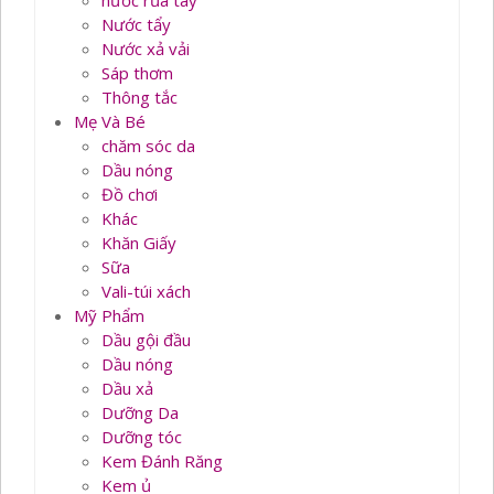
nước rủa tay
Nước tẩy
Nước xả vải
Sáp thơm
Thông tắc
Mẹ Và Bé
chăm sóc da
Dầu nóng
Đồ chơi
Khác
Khăn Giấy
Sữa
Vali-túi xách
Mỹ Phẩm
Dầu gội đầu
Dầu nóng
Dầu xả
Dưỡng Da
Dưỡng tóc
Kem Đánh Răng
Kem ủ