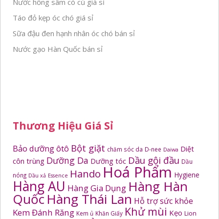
Nước hồng sâm có củ giá sỉ
Táo đỏ kẹp óc chó giá sỉ
Sữa đậu đen hạnh nhân óc chó bán sỉ
Nước gạo Hàn Quốc bán sỉ
Thương Hiệu Giá Sỉ
Bột giặt
Bảo dưỡng ôtô
Diệt
chăm sóc da
D-nee
Daiwa
Dầu gội đầu
Dưỡng Da
côn trùng
Dưỡng tóc
Dầu
Hoá Phẩm
Hando
Hygiene
nóng
Dầu xả
Essence
Hàng AU
Hàng Hàn
Hàng Gia Dụng
Quốc
Hàng Thái Lan
Hỗ trợ sức khỏe
Khử mùi
Kem Đánh Răng
Kẹo
Kem ủ
Khăn Giấy
Lion