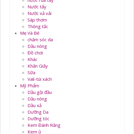
nước rủa tay
Nước tẩy
Nước xả vải
Sáp thơm
Thông tắc
Mẹ Và Bé
chăm sóc da
Dầu nóng
Đồ chơi
Khác
Khăn Giấy
Sữa
Vali-túi xách
Mỹ Phẩm
Dầu gội đầu
Dầu nóng
Dầu xả
Dưỡng Da
Dưỡng tóc
Kem Đánh Răng
Kem ủ