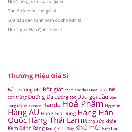
Nước hồng sâm có củ giá sỉ
Táo đỏ kẹp óc chó giá sỉ
Sữa đậu đen hạnh nhân óc chó bán sỉ
Nước gạo Hàn Quốc bán sỉ
Thương Hiệu Giá Sỉ
Bột giặt
Bảo dưỡng ôtô
Diệt
chăm sóc da
D-nee
Daiwa
Dầu gội đầu
Dưỡng Da
côn trùng
Dưỡng tóc
Dầu
Hoá Phẩm
Hando
Hygiene
nóng
Dầu xả
Essence
Hàng AU
Hàng Hàn
Hàng Gia Dụng
Quốc
Hàng Thái Lan
Hỗ trợ sức khỏe
Khử mùi
Kem Đánh Răng
Kẹo
Kem ủ
Khăn Giấy
Lion