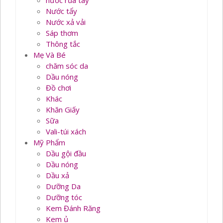
nước rủa tay
Nước tẩy
Nước xả vải
Sáp thơm
Thông tắc
Mẹ Và Bé
chăm sóc da
Dầu nóng
Đồ chơi
Khác
Khăn Giấy
Sữa
Vali-túi xách
Mỹ Phẩm
Dầu gội đầu
Dầu nóng
Dầu xả
Dưỡng Da
Dưỡng tóc
Kem Đánh Răng
Kem ủ