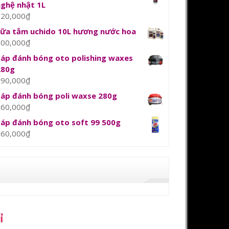
nghệ nhật 1L
120,000
₫
sữa tắm uchido 10L hương nước hoa
800,000
₫
Sáp đánh bóng oto polishing waxes
280g
390,000
₫
Sáp đánh bóng poli waxse 280g
360,000
₫
Sáp đánh bóng oto soft 99 500g
360,000
₫
ỉ