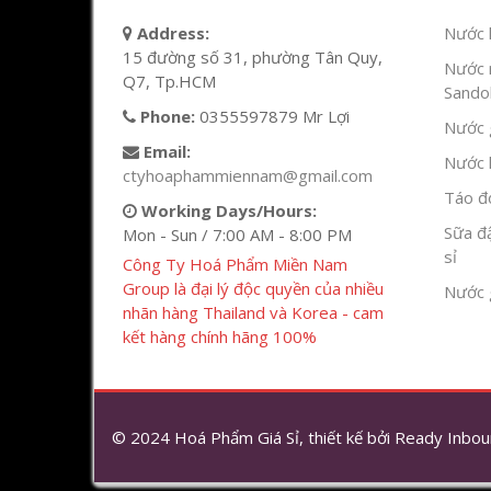
Address:
Nước l
15 đường số 31, phường Tân Quy,
Nước 
Q7, Tp.HCM
Sandok
Phone:
0355597879 Mr Lợi
Nước g
Email:
Nước h
ctyhoaphammiennam@gmail.com
Táo đỏ
Working Days/Hours:
Sữa đ
Mon - Sun / 7:00 AM - 8:00 PM
sỉ
Công Ty Hoá Phẩm Miền Nam
Group là đại lý độc quyền của nhiều
Nước 
nhãn hàng Thailand và Korea - cam
kết hàng chính hãng 100%
© 2024 Hoá Phẩm Giá Sỉ, thiết kế bởi
Ready Inbou