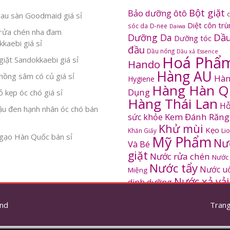
Bột giặt
Bảo dưỡng ôtô
au sàn Goodmaid giá sỉ
Diệt côn tr
sóc da
D-nee
Daiwa
rửa chén nha đam
Dầu
Dưỡng Da
Dưỡng tóc
kaebi giá sỉ
đầu
Dầu nóng
Dầu xả
Essence
Hoá Phẩ
iặt Sandokkaebi giá sỉ
Hando
Hàng AU
ồng sâm có củ giá sỉ
Hàn
Hygiene
Hàng Hàn Q
Dụng
 kẹp óc chó giá sỉ
Hàng Thái Lan
Hỗ
ậu đen hạnh nhân óc chó bán
Kem Đánh Răng
sức khỏe
Khử mùi
Kẹo
Khăn Giấy
Li
gạo Hàn Quốc bán sỉ
Mỹ Phẩm
Nư
Và Bé
giặt
Nước rửa chén
Nước
Nước tẩy
Nước u
Miệng
Nước xả vải
dinh dưỡng
SANDOKKAEBI
Pinto
Rửa mặt
S
nd
thơm
Trang
Sâm Hàn Quốc
tắm
Thông tắc
Thực Phẩm