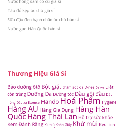
Nước hồng sâm có củ giá sỉ
Táo đỏ kẹp óc chó giá sỉ
Sữa đậu đen hạnh nhân óc chó bán sỉ
Nước gạo Hàn Quốc bán sỉ
Thương Hiệu Giá Sỉ
Bột giặt
Bảo dưỡng ôtô
Diệt
chăm sóc da
D-nee
Daiwa
Dầu gội đầu
Dưỡng Da
côn trùng
Dưỡng tóc
Dầu
Hoá Phẩm
Hando
Hygiene
nóng
Dầu xả
Essence
Hàng AU
Hàng Hàn
Hàng Gia Dụng
Quốc
Hàng Thái Lan
Hỗ trợ sức khỏe
Khử mùi
Kem Đánh Răng
Kẹo
Kem ủ
Khăn Giấy
Lion