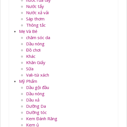
nước rủa tay
Nước tẩy
Nước xả vải
Sáp thơm
Thông tắc
Mẹ Và Bé
chăm sóc da
Dầu nóng
Đồ chơi
Khác
Khăn Giấy
Sữa
Vali-túi xách
Mỹ Phẩm
Dầu gội đầu
Dầu nóng
Dầu xả
Dưỡng Da
Dưỡng tóc
Kem Đánh Răng
Kem ủ