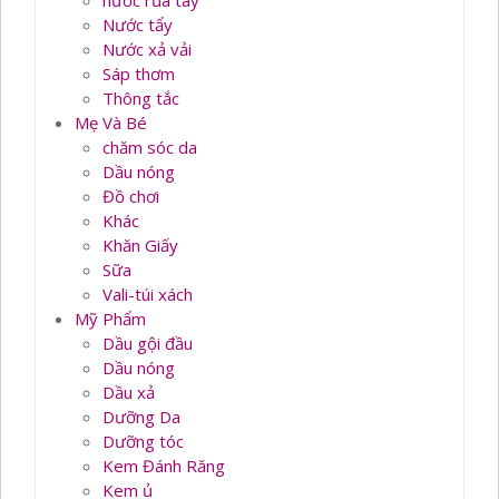
nước rủa tay
Nước tẩy
Nước xả vải
Sáp thơm
Thông tắc
Mẹ Và Bé
chăm sóc da
Dầu nóng
Đồ chơi
Khác
Khăn Giấy
Sữa
Vali-túi xách
Mỹ Phẩm
Dầu gội đầu
Dầu nóng
Dầu xả
Dưỡng Da
Dưỡng tóc
Kem Đánh Răng
Kem ủ