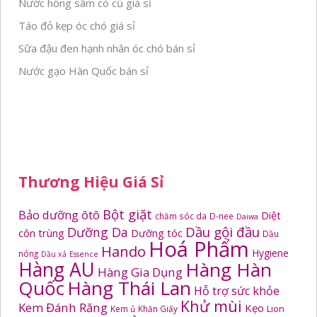
Nước hồng sâm có củ giá sỉ
Táo đỏ kẹp óc chó giá sỉ
Sữa đậu đen hạnh nhân óc chó bán sỉ
Nước gạo Hàn Quốc bán sỉ
Thương Hiệu Giá Sỉ
Bột giặt
Bảo dưỡng ôtô
Diệt
chăm sóc da
D-nee
Daiwa
Dầu gội đầu
Dưỡng Da
côn trùng
Dưỡng tóc
Dầu
Hoá Phẩm
Hando
Hygiene
nóng
Dầu xả
Essence
Hàng AU
Hàng Hàn
Hàng Gia Dụng
Quốc
Hàng Thái Lan
Hỗ trợ sức khỏe
Khử mùi
Kem Đánh Răng
Kẹo
Kem ủ
Khăn Giấy
Lion