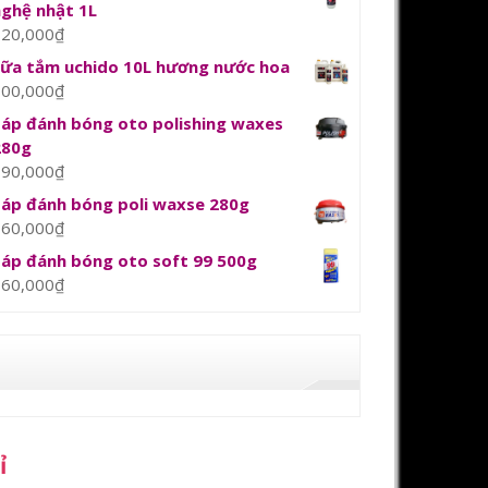
nghệ nhật 1L
120,000
₫
sữa tắm uchido 10L hương nước hoa
800,000
₫
Sáp đánh bóng oto polishing waxes
280g
390,000
₫
Sáp đánh bóng poli waxse 280g
360,000
₫
Sáp đánh bóng oto soft 99 500g
360,000
₫
ỉ