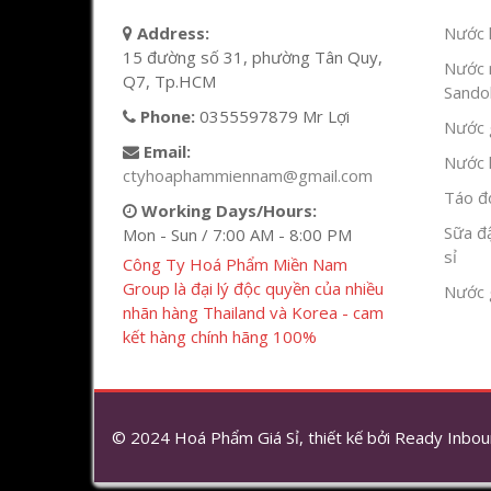
Address:
Nước l
15 đường số 31, phường Tân Quy,
Nước 
Q7, Tp.HCM
Sandok
Phone:
0355597879 Mr Lợi
Nước g
Email:
Nước h
ctyhoaphammiennam@gmail.com
Táo đỏ
Working Days/Hours:
Sữa đ
Mon - Sun / 7:00 AM - 8:00 PM
sỉ
Công Ty Hoá Phẩm Miền Nam
Group là đại lý độc quyền của nhiều
Nước 
nhãn hàng Thailand và Korea - cam
kết hàng chính hãng 100%
© 2024 Hoá Phẩm Giá Sỉ, thiết kế bởi
Ready Inbou