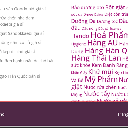
Bột giặt
Bảo dưỡng ôtô
au sàn Goodmaid giá sỉ
Diệt côn tr
sóc da
D-nee
Daiwa
rửa chén nha đam
Dầu
Dưỡng Da
Dưỡng tóc
kaebi giá sỉ
đầu
Dầu nóng
Dầu xả
Essence
Hoá Phẩ
iặt Sandokkaebi giá sỉ
Hando
Hàng AU
ồng sâm có củ giá sỉ
Hàn
Hygiene
Hàng Hàn Q
Dụng
 kẹp óc chó giá sỉ
Hàng Thái Lan
Hỗ
ậu đen hạnh nhân óc chó bán
Kem Đánh Răng
sức khỏe
Khử mùi
Kẹo
Khăn Giấy
Li
gạo Hàn Quốc bán sỉ
Mỹ Phẩm
Nư
Và Bé
giặt
Nước rửa chén
Nước
Nước tẩy
Nước u
Miệng
Nước xả vải
dinh dưỡng
SANDOKKAEBI
Pinto
Rửa mặt
S
nd
thơm
Trang
Sâm Hàn Quốc
tắm
Thông tắc
Thực Phẩm