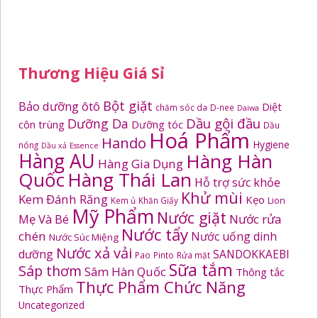
Thương Hiệu Giá Sỉ
Bột giặt
Bảo dưỡng ôtô
Diệt
chăm sóc da
D-nee
Daiwa
Dầu gội đầu
Dưỡng Da
côn trùng
Dưỡng tóc
Dầu
Hoá Phẩm
Hando
Hygiene
nóng
Dầu xả
Essence
Hàng AU
Hàng Hàn
Hàng Gia Dụng
Quốc
Hàng Thái Lan
Hỗ trợ sức khỏe
Khử mùi
Kem Đánh Răng
Kẹo
Kem ủ
Khăn Giấy
Lion
Mỹ Phẩm
Nước giặt
Mẹ Và Bé
Nước rửa
Nước tẩy
chén
Nước uống dinh
Nước Súc Miệng
Nước xả vải
dưỡng
SANDOKKAEBI
Pao
Pinto
Rửa mặt
Sữa tắm
Sáp thơm
Sâm Hàn Quốc
Thông tắc
Thực Phẩm Chức Năng
Thực Phẩm
Uncategorized