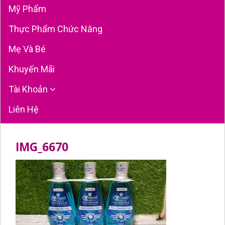
Mỹ Phẩm
Thực Phẩm Chức Năng
Mẹ Và Bé
Khuyến Mãi
Tài Khoản
Liên Hệ
IMG_6670