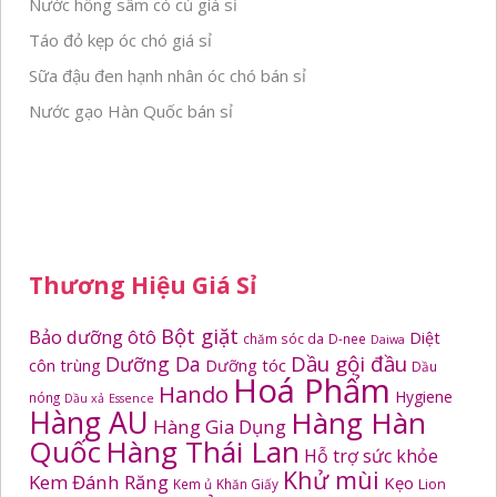
Nước hồng sâm có củ giá sỉ
Táo đỏ kẹp óc chó giá sỉ
Sữa đậu đen hạnh nhân óc chó bán sỉ
Nước gạo Hàn Quốc bán sỉ
Thương Hiệu Giá Sỉ
Bột giặt
Bảo dưỡng ôtô
Diệt
chăm sóc da
D-nee
Daiwa
Dầu gội đầu
Dưỡng Da
côn trùng
Dưỡng tóc
Dầu
Hoá Phẩm
Hando
Hygiene
nóng
Dầu xả
Essence
Hàng AU
Hàng Hàn
Hàng Gia Dụng
Quốc
Hàng Thái Lan
Hỗ trợ sức khỏe
Khử mùi
Kem Đánh Răng
Kẹo
Kem ủ
Khăn Giấy
Lion