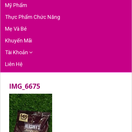
Mỹ Phẩm
Thực Phẩm Chức Năng
Mẹ Và Bé
Khuyến Mãi
Tài Khoản
Liên Hệ
IMG_6675