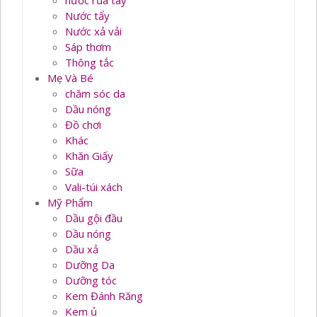
nước rủa tay
Nước tẩy
Nước xả vải
Sáp thơm
Thông tắc
Mẹ Và Bé
chăm sóc da
Dầu nóng
Đồ chơi
Khác
Khăn Giấy
Sữa
Vali-túi xách
Mỹ Phẩm
Dầu gội đầu
Dầu nóng
Dầu xả
Dưỡng Da
Dưỡng tóc
Kem Đánh Răng
Kem ủ