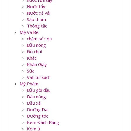
nước rủa tay
Nước tẩy
Nước xả vải
Sáp thơm
Thông tắc
Mẹ Và Bé
chăm sóc da
Dầu nóng
Đồ chơi
Khác
Khăn Giấy
Sữa
Vali-túi xách
Mỹ Phẩm
Dầu gội đầu
Dầu nóng
Dầu xả
Dưỡng Da
Dưỡng tóc
Kem Đánh Răng
Kem ủ