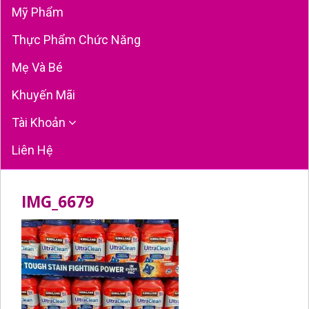
Mỹ Phẩm
Thực Phẩm Chức Năng
Mẹ Và Bé
Khuyến Mãi
Tài Khoản
Liên Hệ
IMG_6679