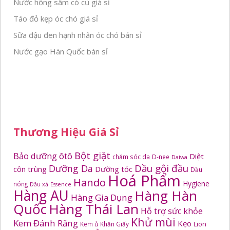
Nước hồng sâm có củ giá sỉ
Táo đỏ kẹp óc chó giá sỉ
Sữa đậu đen hạnh nhân óc chó bán sỉ
Nước gạo Hàn Quốc bán sỉ
Thương Hiệu Giá Sỉ
Bột giặt
Bảo dưỡng ôtô
Diệt
chăm sóc da
D-nee
Daiwa
Dầu gội đầu
Dưỡng Da
côn trùng
Dưỡng tóc
Dầu
Hoá Phẩm
Hando
Hygiene
nóng
Dầu xả
Essence
Hàng AU
Hàng Hàn
Hàng Gia Dụng
Quốc
Hàng Thái Lan
Hỗ trợ sức khỏe
Khử mùi
Kem Đánh Răng
Kẹo
Kem ủ
Khăn Giấy
Lion