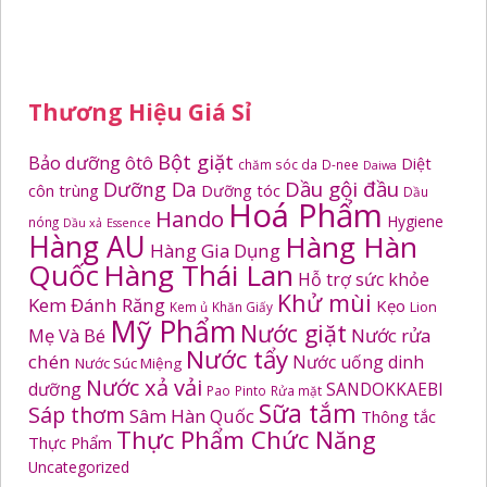
Thương Hiệu Giá Sỉ
Bột giặt
Bảo dưỡng ôtô
Diệt
chăm sóc da
D-nee
Daiwa
Dầu gội đầu
Dưỡng Da
côn trùng
Dưỡng tóc
Dầu
Hoá Phẩm
Hando
Hygiene
nóng
Dầu xả
Essence
Hàng AU
Hàng Hàn
Hàng Gia Dụng
Quốc
Hàng Thái Lan
Hỗ trợ sức khỏe
Khử mùi
Kem Đánh Răng
Kẹo
Kem ủ
Khăn Giấy
Lion
Mỹ Phẩm
Nước giặt
Mẹ Và Bé
Nước rửa
Nước tẩy
chén
Nước uống dinh
Nước Súc Miệng
Nước xả vải
dưỡng
SANDOKKAEBI
Pao
Pinto
Rửa mặt
Sữa tắm
Sáp thơm
Sâm Hàn Quốc
Thông tắc
Thực Phẩm Chức Năng
Thực Phẩm
Uncategorized