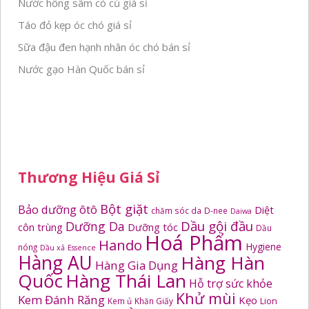
Nước hồng sâm có củ giá sỉ
Táo đỏ kẹp óc chó giá sỉ
Sữa đậu đen hạnh nhân óc chó bán sỉ
Nước gạo Hàn Quốc bán sỉ
Thương Hiệu Giá Sỉ
Bột giặt
Bảo dưỡng ôtô
Diệt
chăm sóc da
D-nee
Daiwa
Dầu gội đầu
Dưỡng Da
côn trùng
Dưỡng tóc
Dầu
Hoá Phẩm
Hando
Hygiene
nóng
Dầu xả
Essence
Hàng AU
Hàng Hàn
Hàng Gia Dụng
Quốc
Hàng Thái Lan
Hỗ trợ sức khỏe
Khử mùi
Kem Đánh Răng
Kẹo
Kem ủ
Khăn Giấy
Lion