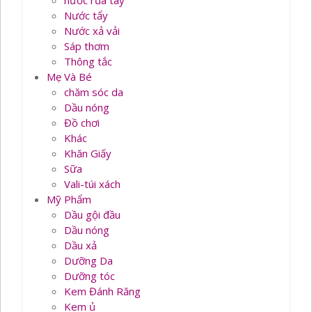
nước rủa tay
Nước tẩy
Nước xả vải
Sáp thơm
Thông tắc
Mẹ Và Bé
chăm sóc da
Dầu nóng
Đồ chơi
Khác
Khăn Giấy
Sữa
Vali-túi xách
Mỹ Phẩm
Dầu gội đầu
Dầu nóng
Dầu xả
Dưỡng Da
Dưỡng tóc
Kem Đánh Răng
Kem ủ