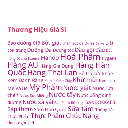
Thương Hiệu Giá Sỉ
Bột giặt
Bảo dưỡng ôtô
Diệt
chăm sóc da
D-nee
Daiwa
Dầu gội đầu
Dưỡng Da
côn trùng
Dưỡng tóc
Dầu
Hoá Phẩm
Hando
Hygiene
nóng
Dầu xả
Essence
Hàng AU
Hàng Hàn
Hàng Gia Dụng
Quốc
Hàng Thái Lan
Hỗ trợ sức khỏe
Khử mùi
Kem Đánh Răng
Kẹo
Kem ủ
Khăn Giấy
Lion
Mỹ Phẩm
Nước giặt
Mẹ Và Bé
Nước rửa
Nước tẩy
chén
Nước uống dinh
Nước Súc Miệng
Nước xả vải
dưỡng
SANDOKKAEBI
Pao
Pinto
Rửa mặt
Sữa tắm
Sáp thơm
Sâm Hàn Quốc
Thông tắc
Thực Phẩm Chức Năng
Thực Phẩm
Uncategorized