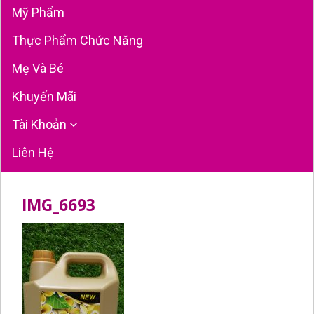
Mỹ Phẩm
Thực Phẩm Chức Năng
Mẹ Và Bé
Khuyến Mãi
Tài Khoản
Liên Hệ
IMG_6693