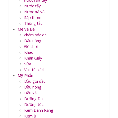
nước rủa tay
Nước tẩy
Nước xả vải
Sáp thơm
Thông tắc
Mẹ Và Bé
chăm sóc da
Dầu nóng
Đồ chơi
Khác
Khăn Giấy
Sữa
Vali-túi xách
Mỹ Phẩm
Dầu gội đầu
Dầu nóng
Dầu xả
Dưỡng Da
Dưỡng tóc
Kem Đánh Răng
Kem ủ