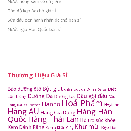
Nước hồng sâm có củ giá sỉ
Táo đỏ kẹp óc chó giá sỉ
Sữa đậu đen hạnh nhân óc chó bán sỉ
Nước gạo Hàn Quốc bán sỉ
Thương Hiệu Giá Sỉ
Bột giặt
Bảo dưỡng ôtô
Diệt
chăm sóc da
D-nee
Daiwa
Dầu gội đầu
Dưỡng Da
côn trùng
Dưỡng tóc
Dầu
Hoá Phẩm
Hando
Hygiene
nóng
Dầu xả
Essence
Hàng AU
Hàng Hàn
Hàng Gia Dụng
Quốc
Hàng Thái Lan
Hỗ trợ sức khỏe
Khử mùi
Kem Đánh Răng
Kẹo
Kem ủ
Khăn Giấy
Lion