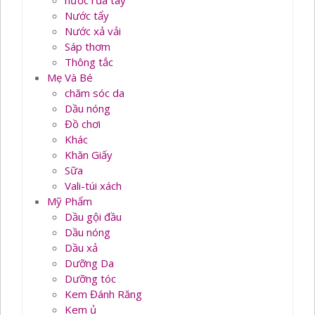
nước rủa tay
Nước tẩy
Nước xả vải
Sáp thơm
Thông tắc
Mẹ Và Bé
chăm sóc da
Dầu nóng
Đồ chơi
Khác
Khăn Giấy
Sữa
Vali-túi xách
Mỹ Phẩm
Dầu gội đầu
Dầu nóng
Dầu xả
Dưỡng Da
Dưỡng tóc
Kem Đánh Răng
Kem ủ