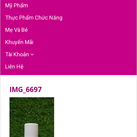
Mỹ Phẩm
Thực Phẩm Chức Năng
Mẹ Và Bé
Khuyến Mãi
Tài Khoản
Liên Hệ
IMG_6697