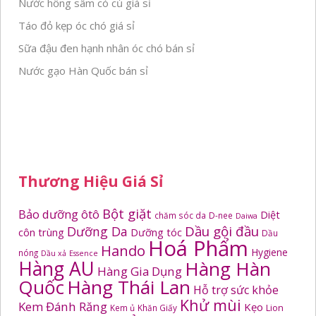
Nước hồng sâm có củ giá sỉ
Táo đỏ kẹp óc chó giá sỉ
Sữa đậu đen hạnh nhân óc chó bán sỉ
Nước gạo Hàn Quốc bán sỉ
Thương Hiệu Giá Sỉ
Bột giặt
Bảo dưỡng ôtô
Diệt
chăm sóc da
D-nee
Daiwa
Dầu gội đầu
Dưỡng Da
côn trùng
Dưỡng tóc
Dầu
Hoá Phẩm
Hando
Hygiene
nóng
Dầu xả
Essence
Hàng AU
Hàng Hàn
Hàng Gia Dụng
Quốc
Hàng Thái Lan
Hỗ trợ sức khỏe
Khử mùi
Kem Đánh Răng
Kẹo
Kem ủ
Khăn Giấy
Lion