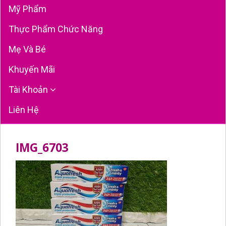
Mỹ Phẩm
Thực Phẩm Chức Năng
Mẹ Và Bé
Khuyến Mãi
Tài Khoản
Liên Hệ
IMG_6703