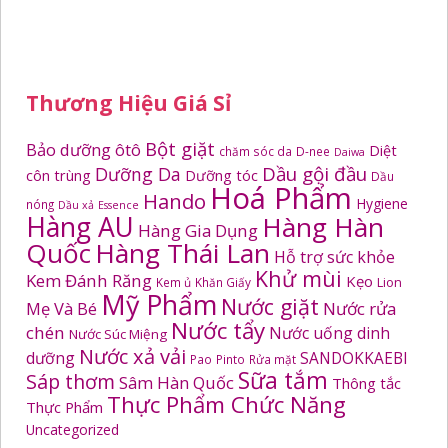
Thương Hiệu Giá Sỉ
Bột giặt
Bảo dưỡng ôtô
Diệt
chăm sóc da
D-nee
Daiwa
Dầu gội đầu
Dưỡng Da
côn trùng
Dưỡng tóc
Dầu
Hoá Phẩm
Hando
Hygiene
nóng
Dầu xả
Essence
Hàng AU
Hàng Hàn
Hàng Gia Dụng
Quốc
Hàng Thái Lan
Hỗ trợ sức khỏe
Khử mùi
Kem Đánh Răng
Kẹo
Kem ủ
Khăn Giấy
Lion
Mỹ Phẩm
Nước giặt
Mẹ Và Bé
Nước rửa
Nước tẩy
chén
Nước uống dinh
Nước Súc Miệng
Nước xả vải
dưỡng
SANDOKKAEBI
Pao
Pinto
Rửa mặt
Sữa tắm
Sáp thơm
Sâm Hàn Quốc
Thông tắc
Thực Phẩm Chức Năng
Thực Phẩm
Uncategorized