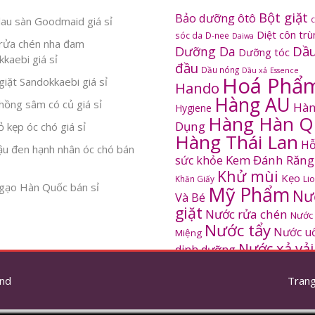
Bột giặt
Bảo dưỡng ôtô
au sàn Goodmaid giá sỉ
Diệt côn tr
sóc da
D-nee
Daiwa
rửa chén nha đam
Dầu
Dưỡng Da
Dưỡng tóc
kaebi giá sỉ
đầu
Dầu nóng
Dầu xả
Essence
Hoá Phẩ
iặt Sandokkaebi giá sỉ
Hando
Hàng AU
ồng sâm có củ giá sỉ
Hàn
Hygiene
Hàng Hàn Q
Dụng
 kẹp óc chó giá sỉ
Hàng Thái Lan
Hỗ
ậu đen hạnh nhân óc chó bán
Kem Đánh Răng
sức khỏe
Khử mùi
Kẹo
Khăn Giấy
Li
gạo Hàn Quốc bán sỉ
Mỹ Phẩm
Nư
Và Bé
giặt
Nước rửa chén
Nước
Nước tẩy
Nước u
Miệng
Nước xả vải
dinh dưỡng
SANDOKKAEBI
Pinto
Rửa mặt
S
nd
thơm
Trang
Sâm Hàn Quốc
tắm
Thông tắc
Thực Phẩm