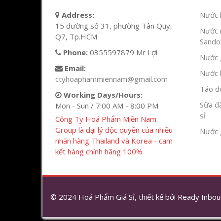
Address:
Nước l
15 đường số 31, phường Tân Quy,
Nước 
Q7, Tp.HCM
Sandok
Phone:
0355597879 Mr Lợi
Nước g
Email:
Nước h
ctyhoaphammiennam@gmail.com
Táo đỏ
Working Days/Hours:
Sữa đ
Mon - Sun / 7:00 AM - 8:00 PM
sỉ
Công Ty Hoá Phẩm Miền Nam
Group là đại lý độc quyền của nhiều
Nước 
nhãn hàng Thailand và Korea - cam
kết hàng chính hãng 100%
© 2024 Hoá Phẩm Giá Sỉ, thiết kế bởi
Ready Inbou