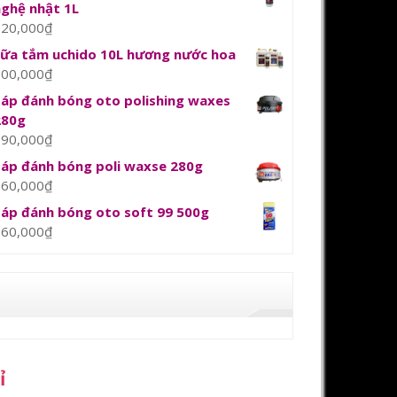
nghệ nhật 1L
120,000
₫
sữa tắm uchido 10L hương nước hoa
800,000
₫
Sáp đánh bóng oto polishing waxes
280g
390,000
₫
Sáp đánh bóng poli waxse 280g
360,000
₫
Sáp đánh bóng oto soft 99 500g
360,000
₫
ỉ